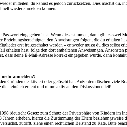
t wieder mitteilen, du kannst es jedoch zurücksetzen. Dies machst du, 
schnell wieder anmelden können.
ige Passwort eingegeben hast. Wenn diese stimmen, dann gibt es zwei 
iner Erziehungsberechtigten den Anweisungen folgen, die du erhalten hast
glieder erst freigeschaltet werden – entweder musst du dies selbst erl
-Mail erhalten hast, folge den dort enthaltenen Anweisungen. Ansonsten
st, dass deine E-Mail-Adresse korrekt eingegeben wurde, dann kontakti
cht mehr anmelden?!
den Gründen deaktiviert oder gelöscht hat. Außerdem löschen viele Boa
 dich einfach erneut und nimm aktiv an den Diskussionen teil!
998 (deutsch: Gesetz zum Schutz der Privatsphäre von Kindern im Inter
3 Jahren erheben, hierzu die Zustimmung der Eltern beziehungsweise d
ren versuchst, zutrifft, ziehe einen rechtlichen Beistand zu Rate. Bitte