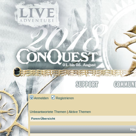
Anmelden
Registrieren
Unbeantwortete Themen
|
Aktive Themen
Foren-Übersicht
Häu