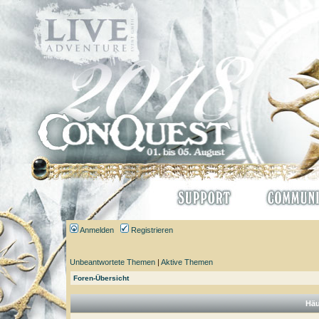
Anmelden
Registrieren
Unbeantwortete Themen
|
Aktive Themen
Foren-Übersicht
Häu