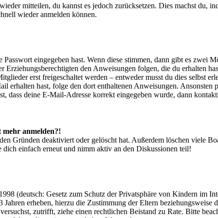
t wieder mitteilen, du kannst es jedoch zurücksetzen. Dies machst du, 
schnell wieder anmelden können.
ige Passwort eingegeben hast. Wenn diese stimmen, dann gibt es zwei 
iner Erziehungsberechtigten den Anweisungen folgen, die du erhalten hast
glieder erst freigeschaltet werden – entweder musst du dies selbst erl
-Mail erhalten hast, folge den dort enthaltenen Anweisungen. Ansonsten
st, dass deine E-Mail-Adresse korrekt eingegeben wurde, dann kontakti
cht mehr anmelden?!
den Gründen deaktiviert oder gelöscht hat. Außerdem löschen viele Boa
 dich einfach erneut und nimm aktiv an den Diskussionen teil!
998 (deutsch: Gesetz zum Schutz der Privatsphäre von Kindern im Inter
3 Jahren erheben, hierzu die Zustimmung der Eltern beziehungsweise d
ren versuchst, zutrifft, ziehe einen rechtlichen Beistand zu Rate. Bitte