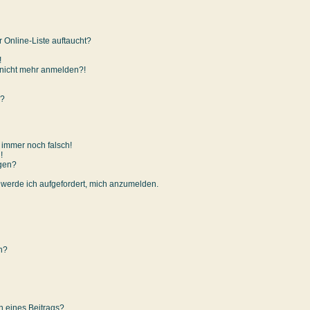
 Online-Liste auftaucht?
!
er nicht mehr anmelden?!
n?
t immer noch falsch!
!
igen?
, werde ich aufgefordert, mich anzumelden.
en?
n eines Beitrags?