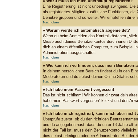
» Wozu muss ich mich überhaupt registrieren?
Eine Registrierung ist nicht unbedingt zwingend. Die 
als registriertes Mitglied zusätzliche Funktionen, die
Benutzergruppen und so weiter. Wir empfehlen dir eine 
Nach oben
» Warum werde ich automatisch abgemeldet?
Wenn du beim Anmelden das Kontrollkästchen „Mich b
Missbrauch deines Benutzerkontos durch einen Dritt
dich an einem öffentlichen Computer, zum Beispiel in
Administration ausgeschaltet.
Nach oben
» Wie kann ich verhindern, dass mein Benutzerna
In deinem persönlichen Bereich findest du in den Ein
Moderatoren und du selbst deinen Online-Status sehe
Nach oben
» Ich habe mein Passwort vergessen!
Das ist nicht schlimm! Wir können dir zwar dein alte
habe mein Passwort vergessen“ klickst und den Anwei
Nach oben
» Ich habe mich registriert, kann mich aber nicht
Überprüfe zuerst, ob du den richtigen Benutzername
und du angegeben hast, dass du unter 13 Jahre alt bi
nicht der Fall ist, muss dein Benutzerkonto vielleic
dies selbst erledigen oder ein Administrator. Bei der R