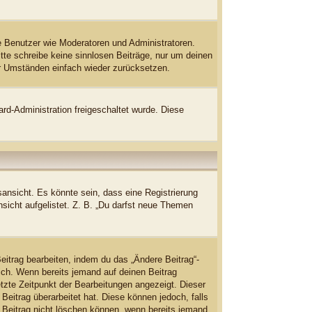
te Benutzer wie Moderatoren und Administratoren.
tte schreibe keine sinnlosen Beiträge, nur um deinen
er Umständen einfach wieder zurücksetzen.
ard-Administration freigeschaltet wurde. Diese
ansicht. Es könnte sein, dass eine Registrierung
nsicht aufgelistet. Z. B. „Du darfst neue Themen
eitrag bearbeiten, indem du das „Ändere Beitrag“-
lich. Wenn bereits jemand auf deinen Beitrag
etzte Zeitpunkt der Bearbeitungen angezeigt. Dieser
Beitrag überarbeitet hat. Diese können jedoch, falls
en Beitrag nicht löschen können, wenn bereits jemand