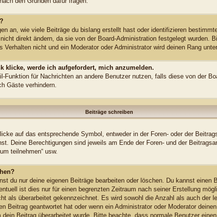
n nach den Gründen dafür fragen.
n?
 an, wie viele Beiträge du bislang erstellt hast oder identifizieren bestimm
cht direkt ändern, da sie von der Board-Administration festgelegt wurden. Bi
 Verhalten nicht und ein Moderator oder Administrator wird deinen Rang unt
k klicke, werde ich aufgefordert, mich anzumelden.
ail-Funktion für Nachrichten an andere Benutzer nutzen, falls diese von der Bo
h Gäste verhindern.
Beiträge schreiben
cke auf das entsprechende Symbol, entweder in der Foren- oder der Beitrags
annst. Deine Berechtigungen sind jeweils am Ende der Foren- und der Beitragsa
rum teilnehmen“ usw.
chen?
nst du nur deine eigenen Beiträge bearbeiten oder löschen. Du kannst einen B
ntuell ist dies nur für einen begrenzten Zeitraum nach seiner Erstellung mög
cht als überarbeitet gekennzeichnet. Es wird sowohl die Anzahl als auch der l
n Beitrag geantwortet hat oder wenn ein Administrator oder Moderator deinen 
rum dein Beitrag überarbeitet wurde. Bitte beachte, dass normale Benutzer ein