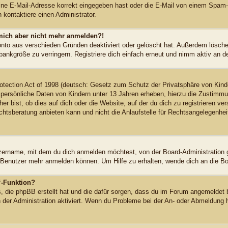
ne E-Mail-Adresse korrekt eingegeben hast oder die E-Mail von einem Spam-Fil
kontaktiere einen Administrator.
n mich aber nicht mehr anmelden?!
onto aus verschieden Gründen deaktiviert oder gelöscht hat. Außerdem löschen
ankgröße zu verringern. Registriere dich einfach erneut und nimm aktiv an de
tection Act of 1998 (deutsch: Gesetz zum Schutz der Privatsphäre von Kinde
 persönliche Daten von Kindern unter 13 Jahren erheben, hierzu die Zustimm
r bist, ob dies auf dich oder die Website, auf der du dich zu registrieren vers
sberatung anbieten kann und nicht die Anlaufstelle für Rechtsangelegenheiten
zername, mit dem du dich anmelden möchtest, von der Board-Administration 
 Benutzer mehr anmelden können. Um Hilfe zu erhalten, wende dich an die Bo
“-Funktion?
s, die phpBB erstellt hat und die dafür sorgen, dass du im Forum angemeldet 
n der Administration aktiviert. Wenn du Probleme bei der An- oder Abmeldung 