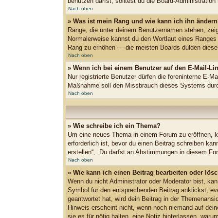
benutzen darfst, solltest du die Board-Administratio
Nach oben
» Was ist mein Rang und wie kann ich ihn änder
Ränge, die unter deinem Benutzernamen stehen, zeigen
Normalerweise kannst du den Wortlaut eines Ranges ni
Rang zu erhöhen — die meisten Boards dulden dieses
Nach oben
» Wenn ich bei einem Benutzer auf den E-Mail-Lin
Nur registrierte Benutzer dürfen die foreninterne E-M
Maßnahme soll den Missbrauch dieses Systems durc
Nach oben
» Wie schreibe ich ein Thema?
Um eine neues Thema in einem Forum zu eröffnen, kli
erforderlich ist, bevor du einen Beitrag schreiben k
erstellen“, „Du darfst an Abstimmungen in diesem Fo
Nach oben
» Wie kann ich einen Beitrag bearbeiten oder lös
Wenn du nicht Administrator oder Moderator bist, kan
Symbol für den entsprechenden Beitrag anklickst; eve
geantwortet hat, wird dein Beitrag in der Themenansi
Hinweis erscheint nicht, wenn noch niemand auf deine
sie es für nötig halten, eine Notiz hinterlassen, wa