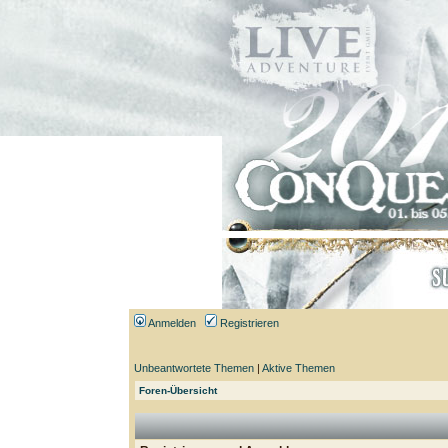
Anmelden
Registrieren
Unbeantwortete Themen
|
Aktive Themen
Foren-Übersicht