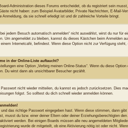
Board-Administration dieses Forums entscheidet, ob du registriert sein musst,
 Gäste nicht haben: zum Beispiel Avatarbilder, Private Nachrichten, E-Mail-Vers
Anmeldung, da sie schnell erledigt ist und dir zahlreiche Vorteile bringt.
ei jedem Besuch automatisch anmelden“ nicht auswählst, wirst du nur für ei
en. Um angemeldet zu bleiben, kannst du dieses Kästchen beim Anmelden aus
 einem Internetcafé, befindest. Wenn diese Option nicht zur Verfügung steht,
me in der Online-Liste auftaucht?
stellungen eine Option „Verbirg meinen Online-Status“. Wenn du diese Option 
n. Du wirst dann als unsichtbarer Besucher gezählt.
s Passwort nicht wieder mitteilen, du kannst es jedoch zurücksetzen. Dies ma
sungen folgst. So solltest du dich schnell wieder anmelden können.
 anmelden!
n und das richtige Passwort eingegeben hast. Wenn diese stimmen, dann gib
st, musst du bzw. einer deiner Eltern oder deiner Erziehungsberechtigten den
ht aktiviert werden. Bei einigen Boards müssen alle neu angemeldeten Mitglied
egistrierung wurde dir mitgeteilt, ob eine Aktivierung nötig ist oder nicht. Wen