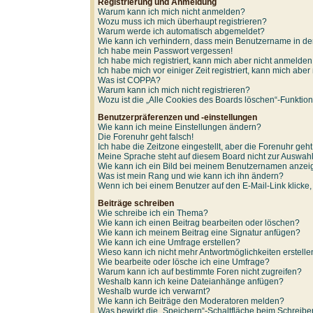
Registrierung und Anmeldung
Warum kann ich mich nicht anmelden?
Wozu muss ich mich überhaupt registrieren?
Warum werde ich automatisch abgemeldet?
Wie kann ich verhindern, dass mein Benutzername in der
Ich habe mein Passwort vergessen!
Ich habe mich registriert, kann mich aber nicht anmelden
Ich habe mich vor einiger Zeit registriert, kann mich ab
Was ist COPPA?
Warum kann ich mich nicht registrieren?
Wozu ist die „Alle Cookies des Boards löschen“-Funktio
Benutzerpräferenzen und -einstellungen
Wie kann ich meine Einstellungen ändern?
Die Forenuhr geht falsch!
Ich habe die Zeitzone eingestellt, aber die Forenuhr geh
Meine Sprache steht auf diesem Board nicht zur Auswahl
Wie kann ich ein Bild bei meinem Benutzernamen anze
Was ist mein Rang und wie kann ich ihn ändern?
Wenn ich bei einem Benutzer auf den E-Mail-Link klicke
Beiträge schreiben
Wie schreibe ich ein Thema?
Wie kann ich einen Beitrag bearbeiten oder löschen?
Wie kann ich meinem Beitrag eine Signatur anfügen?
Wie kann ich eine Umfrage erstellen?
Wieso kann ich nicht mehr Antwortmöglichkeiten erstell
Wie bearbeite oder lösche ich eine Umfrage?
Warum kann ich auf bestimmte Foren nicht zugreifen?
Weshalb kann ich keine Dateianhänge anfügen?
Weshalb wurde ich verwarnt?
Wie kann ich Beiträge den Moderatoren melden?
Was bewirkt die „Speichern“-Schaltfläche beim Schreibe