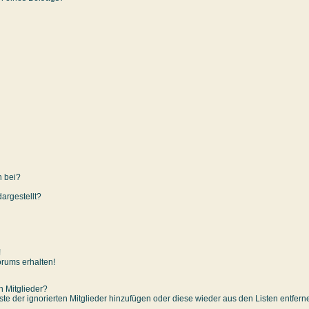
n bei?
argestellt?
!
orums erhalten!
n Mitglieder?
iste der ignorierten Mitglieder hinzufügen oder diese wieder aus den Listen entfer