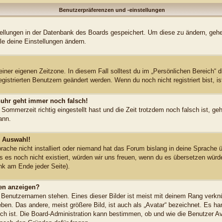
Benutzerpräferenzen und -einstellungen
stellungen in der Datenbank des Boards gespeichert. Um diese zu ändern, gehe
le deine Einstellungen ändern.
einer eigenen Zeitzone. In diesem Fall solltest du im „Persönlichen Bereich“ 
egistrierten Benutzern geändert werden. Wenn du noch nicht registriert bist, ist
enuhr geht immer noch falsch!
 Sommerzeit richtig eingestellt hast und die Zeit trotzdem noch falsch ist, ge
ann.
r Auswahl!
ache nicht installiert oder niemand hat das Forum bislang in deine Sprache ü
lls es noch nicht existiert, würden wir uns freuen, wenn du es übersetzen wür
k am Ende jeder Seite).
en anzeigen?
 Benutzernamen stehen. Eines dieser Bilder ist meist mit deinem Rang verknü
en. Das andere, meist größere Bild, ist auch als „Avatar“ bezeichnet. Es han
ich ist. Die Board-Administration kann bestimmen, ob und wie die Benutzer 