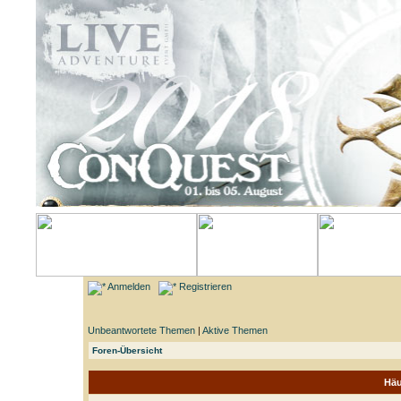
Anmelden
Registrieren
Unbeantwortete Themen
|
Aktive Themen
Foren-Übersicht
Häu