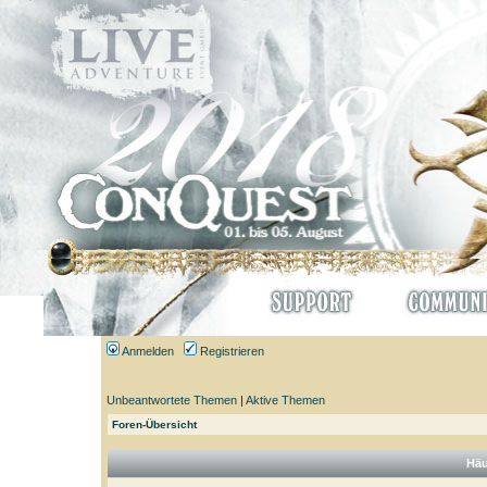
Anmelden
Registrieren
Unbeantwortete Themen
|
Aktive Themen
Foren-Übersicht
Häu