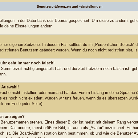
Benutzerpräferenzen und -einstellungen
stellungen in der Datenbank des Boards gespeichert. Um diese zu ändern, gehe
le deine Einstellungen ändern.
einer eigenen Zeitzone. In diesem Fall solltest du im „Persönlichen Bereich“ 
egistrierten Benutzern geändert werden. Wenn du noch nicht registriert bist, ist
enuhr geht immer noch falsch!
 Sommerzeit richtig eingestellt hast und die Zeit trotzdem noch falsch ist, ge
ann.
r Auswahl!
ache nicht installiert oder niemand hat das Forum bislang in deine Sprache ü
lls es noch nicht existiert, würden wir uns freuen, wenn du es übersetzen wür
k am Ende jeder Seite).
en anzeigen?
 Benutzernamen stehen. Eines dieser Bilder ist meist mit deinem Rang verknü
en. Das andere, meist größere Bild, ist auch als „Avatar“ bezeichnet. Es han
ich ist. Die Board-Administration kann bestimmen, ob und wie die Benutzer 