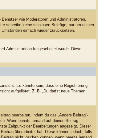
te Benutzer wie Moderatoren und Administratoren.
tte schreibe keine sinnlosen Beiträge, nur um deinen
er Umständen einfach wieder zurücksetzen.
ard-Administration freigeschaltet wurde. Diese
ansicht. Es könnte sein, dass eine Registrierung
nsicht aufgelistet. Z. B. „Du darfst neue Themen
eitrag bearbeiten, indem du das „Ändere Beitrag“-
lich. Wenn bereits jemand auf deinen Beitrag
etzte Zeitpunkt der Bearbeitungen angezeigt. Dieser
Beitrag überarbeitet hat. Diese können jedoch, falls
en Beitrag nicht löschen können, wenn bereits jemand