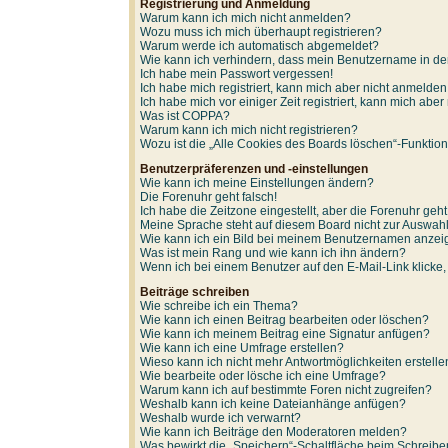
Registrierung und Anmeldung
Warum kann ich mich nicht anmelden?
Wozu muss ich mich überhaupt registrieren?
Warum werde ich automatisch abgemeldet?
Wie kann ich verhindern, dass mein Benutzername in der
Ich habe mein Passwort vergessen!
Ich habe mich registriert, kann mich aber nicht anmelden
Ich habe mich vor einiger Zeit registriert, kann mich ab
Was ist COPPA?
Warum kann ich mich nicht registrieren?
Wozu ist die „Alle Cookies des Boards löschen“-Funktio
Benutzerpräferenzen und -einstellungen
Wie kann ich meine Einstellungen ändern?
Die Forenuhr geht falsch!
Ich habe die Zeitzone eingestellt, aber die Forenuhr geh
Meine Sprache steht auf diesem Board nicht zur Auswahl
Wie kann ich ein Bild bei meinem Benutzernamen anze
Was ist mein Rang und wie kann ich ihn ändern?
Wenn ich bei einem Benutzer auf den E-Mail-Link klicke
Beiträge schreiben
Wie schreibe ich ein Thema?
Wie kann ich einen Beitrag bearbeiten oder löschen?
Wie kann ich meinem Beitrag eine Signatur anfügen?
Wie kann ich eine Umfrage erstellen?
Wieso kann ich nicht mehr Antwortmöglichkeiten erstell
Wie bearbeite oder lösche ich eine Umfrage?
Warum kann ich auf bestimmte Foren nicht zugreifen?
Weshalb kann ich keine Dateianhänge anfügen?
Weshalb wurde ich verwarnt?
Wie kann ich Beiträge den Moderatoren melden?
Was bewirkt die „Speichern“-Schaltfläche beim Schreibe