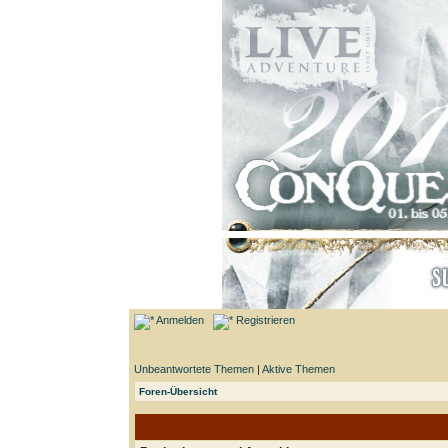
Anmelden
Registrieren
Unbeantwortete Themen
|
Aktive Themen
Foren-Übersicht