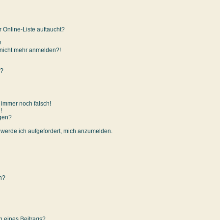
 Online-Liste auftaucht?
!
er nicht mehr anmelden?!
n?
t immer noch falsch!
!
igen?
, werde ich aufgefordert, mich anzumelden.
en?
n eines Beitrags?