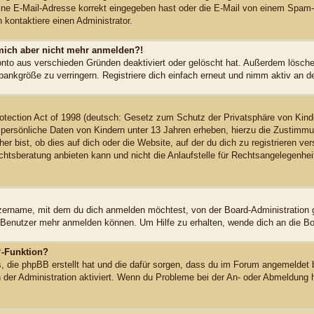
ne E-Mail-Adresse korrekt eingegeben hast oder die E-Mail von einem Spam-Fil
kontaktiere einen Administrator.
n mich aber nicht mehr anmelden?!
onto aus verschieden Gründen deaktiviert oder gelöscht hat. Außerdem löschen
ankgröße zu verringern. Registriere dich einfach erneut und nimm aktiv an de
tection Act of 1998 (deutsch: Gesetz zum Schutz der Privatsphäre von Kinde
 persönliche Daten von Kindern unter 13 Jahren erheben, hierzu die Zustimm
r bist, ob dies auf dich oder die Website, auf der du dich zu registrieren vers
sberatung anbieten kann und nicht die Anlaufstelle für Rechtsangelegenheiten
zername, mit dem du dich anmelden möchtest, von der Board-Administration 
 Benutzer mehr anmelden können. Um Hilfe zu erhalten, wende dich an die Bo
“-Funktion?
s, die phpBB erstellt hat und die dafür sorgen, dass du im Forum angemeldet 
n der Administration aktiviert. Wenn du Probleme bei der An- oder Abmeldung 