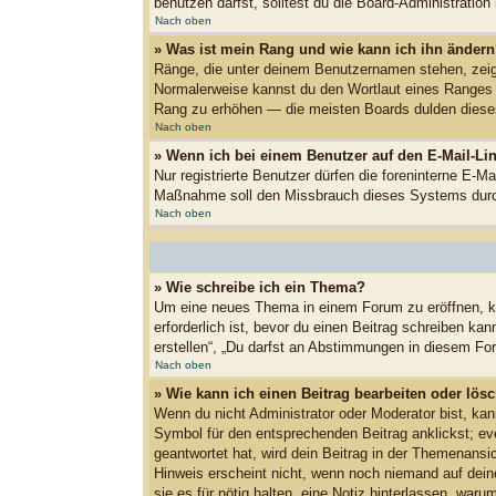
benutzen darfst, solltest du die Board-Administratio
Nach oben
» Was ist mein Rang und wie kann ich ihn änder
Ränge, die unter deinem Benutzernamen stehen, zeigen
Normalerweise kannst du den Wortlaut eines Ranges ni
Rang zu erhöhen — die meisten Boards dulden dieses
Nach oben
» Wenn ich bei einem Benutzer auf den E-Mail-Lin
Nur registrierte Benutzer dürfen die foreninterne E-M
Maßnahme soll den Missbrauch dieses Systems durc
Nach oben
» Wie schreibe ich ein Thema?
Um eine neues Thema in einem Forum zu eröffnen, kli
erforderlich ist, bevor du einen Beitrag schreiben k
erstellen“, „Du darfst an Abstimmungen in diesem Fo
Nach oben
» Wie kann ich einen Beitrag bearbeiten oder lös
Wenn du nicht Administrator oder Moderator bist, kan
Symbol für den entsprechenden Beitrag anklickst; eve
geantwortet hat, wird dein Beitrag in der Themenansi
Hinweis erscheint nicht, wenn noch niemand auf deine
sie es für nötig halten, eine Notiz hinterlassen, wa