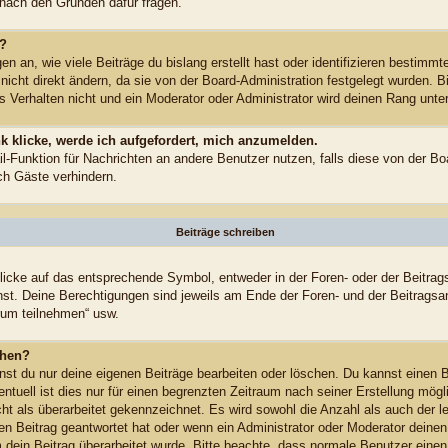
n nach den Gründen dafür fragen.
n?
 an, wie viele Beiträge du bislang erstellt hast oder identifizieren bestimm
cht direkt ändern, da sie von der Board-Administration festgelegt wurden. Bi
 Verhalten nicht und ein Moderator oder Administrator wird deinen Rang unt
k klicke, werde ich aufgefordert, mich anzumelden.
ail-Funktion für Nachrichten an andere Benutzer nutzen, falls diese von der Bo
h Gäste verhindern.
Beiträge schreiben
cke auf das entsprechende Symbol, entweder in der Foren- oder der Beitrags
annst. Deine Berechtigungen sind jeweils am Ende der Foren- und der Beitragsa
rum teilnehmen“ usw.
chen?
nst du nur deine eigenen Beiträge bearbeiten oder löschen. Du kannst einen B
ntuell ist dies nur für einen begrenzten Zeitraum nach seiner Erstellung mög
cht als überarbeitet gekennzeichnet. Es wird sowohl die Anzahl als auch der l
n Beitrag geantwortet hat oder wenn ein Administrator oder Moderator deinen 
rum dein Beitrag überarbeitet wurde. Bitte beachte, dass normale Benutzer ein