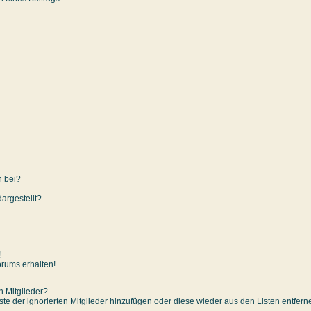
n bei?
argestellt?
!
orums erhalten!
n Mitglieder?
iste der ignorierten Mitglieder hinzufügen oder diese wieder aus den Listen entfer