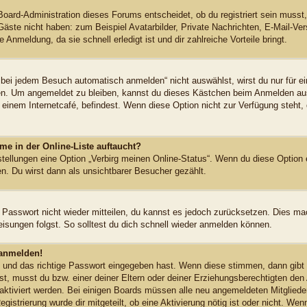
Board-Administration dieses Forums entscheidet, ob du registriert sein musst,
 Gäste nicht haben: zum Beispiel Avatarbilder, Private Nachrichten, E-Mail-Vers
Anmeldung, da sie schnell erledigt ist und dir zahlreiche Vorteile bringt.
ei jedem Besuch automatisch anmelden“ nicht auswählst, wirst du nur für ei
en. Um angemeldet zu bleiben, kannst du dieses Kästchen beim Anmelden aus
 einem Internetcafé, befindest. Wenn diese Option nicht zur Verfügung steht,
me in der Online-Liste auftaucht?
stellungen eine Option „Verbirg meinen Online-Status“. Wenn du diese Option 
n. Du wirst dann als unsichtbarer Besucher gezählt.
s Passwort nicht wieder mitteilen, du kannst es jedoch zurücksetzen. Dies ma
sungen folgst. So solltest du dich schnell wieder anmelden können.
 anmelden!
n und das richtige Passwort eingegeben hast. Wenn diese stimmen, dann gib
st, musst du bzw. einer deiner Eltern oder deiner Erziehungsberechtigten den
ht aktiviert werden. Bei einigen Boards müssen alle neu angemeldeten Mitglied
egistrierung wurde dir mitgeteilt, ob eine Aktivierung nötig ist oder nicht. Wen