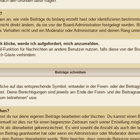
n nach den Gründen dafür fragen.
n?
 an, wie viele Beiträge du bislang erstellt hast oder identifizieren bestimm
cht direkt ändern, da sie von der Board-Administration festgelegt wurden. Bi
 Verhalten nicht und ein Moderator oder Administrator wird deinen Rang unt
k klicke, werde ich aufgefordert, mich anzumelden.
ail-Funktion für Nachrichten an andere Benutzer nutzen, falls diese von der Bo
h Gäste verhindern.
Beiträge schreiben
cke auf das entsprechende Symbol, entweder in der Foren- oder der Beitrags
annst. Deine Berechtigungen sind jeweils am Ende der Foren- und der Beitragsa
rum teilnehmen“ usw.
chen?
nst du nur deine eigenen Beiträge bearbeiten oder löschen. Du kannst einen B
ntuell ist dies nur für einen begrenzten Zeitraum nach seiner Erstellung mög
cht als überarbeitet gekennzeichnet. Es wird sowohl die Anzahl als auch der l
n Beitrag geantwortet hat oder wenn ein Administrator oder Moderator deinen 
rum dein Beitrag überarbeitet wurde. Bitte beachte, dass normale Benutzer ein