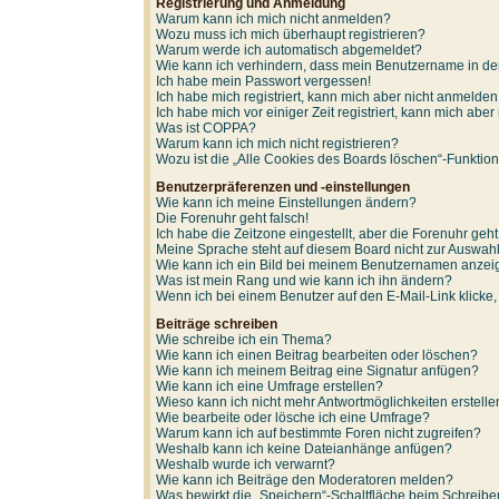
Registrierung und Anmeldung
Warum kann ich mich nicht anmelden?
Wozu muss ich mich überhaupt registrieren?
Warum werde ich automatisch abgemeldet?
Wie kann ich verhindern, dass mein Benutzername in der
Ich habe mein Passwort vergessen!
Ich habe mich registriert, kann mich aber nicht anmelden
Ich habe mich vor einiger Zeit registriert, kann mich ab
Was ist COPPA?
Warum kann ich mich nicht registrieren?
Wozu ist die „Alle Cookies des Boards löschen“-Funktio
Benutzerpräferenzen und -einstellungen
Wie kann ich meine Einstellungen ändern?
Die Forenuhr geht falsch!
Ich habe die Zeitzone eingestellt, aber die Forenuhr geh
Meine Sprache steht auf diesem Board nicht zur Auswahl
Wie kann ich ein Bild bei meinem Benutzernamen anze
Was ist mein Rang und wie kann ich ihn ändern?
Wenn ich bei einem Benutzer auf den E-Mail-Link klicke
Beiträge schreiben
Wie schreibe ich ein Thema?
Wie kann ich einen Beitrag bearbeiten oder löschen?
Wie kann ich meinem Beitrag eine Signatur anfügen?
Wie kann ich eine Umfrage erstellen?
Wieso kann ich nicht mehr Antwortmöglichkeiten erstell
Wie bearbeite oder lösche ich eine Umfrage?
Warum kann ich auf bestimmte Foren nicht zugreifen?
Weshalb kann ich keine Dateianhänge anfügen?
Weshalb wurde ich verwarnt?
Wie kann ich Beiträge den Moderatoren melden?
Was bewirkt die „Speichern“-Schaltfläche beim Schreibe