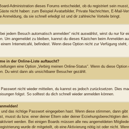
Board-Administration dieses Forums entscheidet, ob du registriert sein musst,
 Gäste nicht haben: zum Beispiel Avatarbilder, Private Nachrichten, E-Mail-Vers
Anmeldung, da sie schnell erledigt ist und dir zahlreiche Vorteile bringt.
ei jedem Besuch automatisch anmelden“ nicht auswählst, wirst du nur für ei
en. Um angemeldet zu bleiben, kannst du dieses Kästchen beim Anmelden aus
 einem Internetcafé, befindest. Wenn diese Option nicht zur Verfügung steht,
me in der Online-Liste auftaucht?
stellungen eine Option „Verbirg meinen Online-Status“. Wenn du diese Option 
n. Du wirst dann als unsichtbarer Besucher gezählt.
s Passwort nicht wieder mitteilen, du kannst es jedoch zurücksetzen. Dies ma
sungen folgst. So solltest du dich schnell wieder anmelden können.
 anmelden!
n und das richtige Passwort eingegeben hast. Wenn diese stimmen, dann gib
st, musst du bzw. einer deiner Eltern oder deiner Erziehungsberechtigten den
ht aktiviert werden. Bei einigen Boards müssen alle neu angemeldeten Mitglied
egistrierung wurde dir mitgeteilt, ob eine Aktivierung nötig ist oder nicht. Wen