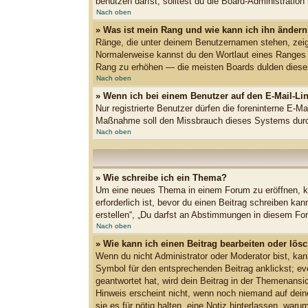
benutzen darfst, solltest du die Board-Administratio
Nach oben
» Was ist mein Rang und wie kann ich ihn änder
Ränge, die unter deinem Benutzernamen stehen, zeigen
Normalerweise kannst du den Wortlaut eines Ranges ni
Rang zu erhöhen — die meisten Boards dulden dieses
Nach oben
» Wenn ich bei einem Benutzer auf den E-Mail-Lin
Nur registrierte Benutzer dürfen die foreninterne E-M
Maßnahme soll den Missbrauch dieses Systems durc
Nach oben
» Wie schreibe ich ein Thema?
Um eine neues Thema in einem Forum zu eröffnen, kli
erforderlich ist, bevor du einen Beitrag schreiben k
erstellen“, „Du darfst an Abstimmungen in diesem Fo
Nach oben
» Wie kann ich einen Beitrag bearbeiten oder lös
Wenn du nicht Administrator oder Moderator bist, kan
Symbol für den entsprechenden Beitrag anklickst; eve
geantwortet hat, wird dein Beitrag in der Themenansi
Hinweis erscheint nicht, wenn noch niemand auf deine
sie es für nötig halten, eine Notiz hinterlassen, wa