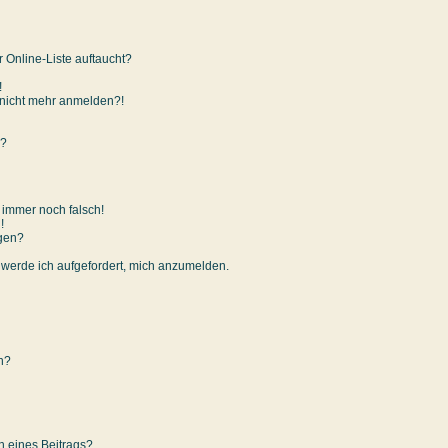
 Online-Liste auftaucht?
!
er nicht mehr anmelden?!
n?
t immer noch falsch!
!
igen?
, werde ich aufgefordert, mich anzumelden.
en?
n eines Beitrags?