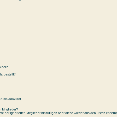
n bei?
argestellt?
!
orums erhalten!
n Mitglieder?
iste der ignorierten Mitglieder hinzufügen oder diese wieder aus den Listen entfer