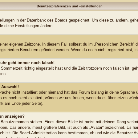
Benutzerpräferenzen und -einstellungen
stellungen in der Datenbank des Boards gespeichert. Um diese zu ändern, gehe
le deine Einstellungen ändern.
einer eigenen Zeitzone. In diesem Fall solltest du im „Persönlichen Bereich“ 
egistrierten Benutzern geändert werden. Wenn du noch nicht registriert bist, ist
enuhr geht immer noch falsch!
 Sommerzeit richtig eingestellt hast und die Zeit trotzdem noch falsch ist, ge
ann.
r Auswahl!
ache nicht installiert oder niemand hat das Forum bislang in deine Sprache ü
lls es noch nicht existiert, würden wir uns freuen, wenn du es übersetzen wür
k am Ende jeder Seite).
en anzeigen?
 Benutzernamen stehen. Eines dieser Bilder ist meist mit deinem Rang verknü
en. Das andere, meist größere Bild, ist auch als „Avatar“ bezeichnet. Es han
ich ist. Die Board-Administration kann bestimmen, ob und wie die Benutzer 