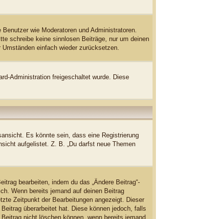
te Benutzer wie Moderatoren und Administratoren.
tte schreibe keine sinnlosen Beiträge, nur um deinen
er Umständen einfach wieder zurücksetzen.
ard-Administration freigeschaltet wurde. Diese
ansicht. Es könnte sein, dass eine Registrierung
nsicht aufgelistet. Z. B. „Du darfst neue Themen
eitrag bearbeiten, indem du das „Ändere Beitrag“-
lich. Wenn bereits jemand auf deinen Beitrag
etzte Zeitpunkt der Bearbeitungen angezeigt. Dieser
Beitrag überarbeitet hat. Diese können jedoch, falls
en Beitrag nicht löschen können, wenn bereits jemand