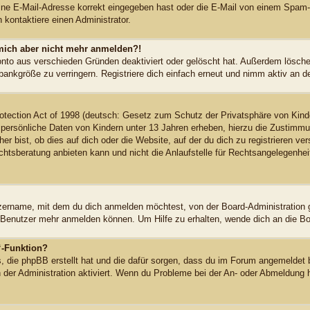
ne E-Mail-Adresse korrekt eingegeben hast oder die E-Mail von einem Spam-Fil
kontaktiere einen Administrator.
n mich aber nicht mehr anmelden?!
onto aus verschieden Gründen deaktiviert oder gelöscht hat. Außerdem löschen
ankgröße zu verringern. Registriere dich einfach erneut und nimm aktiv an de
tection Act of 1998 (deutsch: Gesetz zum Schutz der Privatsphäre von Kinde
 persönliche Daten von Kindern unter 13 Jahren erheben, hierzu die Zustimm
r bist, ob dies auf dich oder die Website, auf der du dich zu registrieren vers
sberatung anbieten kann und nicht die Anlaufstelle für Rechtsangelegenheiten
zername, mit dem du dich anmelden möchtest, von der Board-Administration 
 Benutzer mehr anmelden können. Um Hilfe zu erhalten, wende dich an die Bo
“-Funktion?
s, die phpBB erstellt hat und die dafür sorgen, dass du im Forum angemeldet 
n der Administration aktiviert. Wenn du Probleme bei der An- oder Abmeldung 