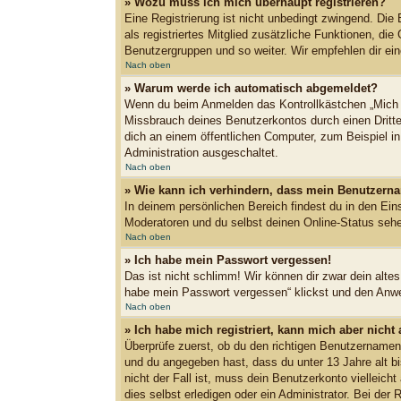
» Wozu muss ich mich überhaupt registrieren?
Eine Registrierung ist nicht unbedingt zwingend. Die 
als registriertes Mitglied zusätzliche Funktionen, die
Benutzergruppen und so weiter. Wir empfehlen dir eine 
Nach oben
» Warum werde ich automatisch abgemeldet?
Wenn du beim Anmelden das Kontrollkästchen „Mich b
Missbrauch deines Benutzerkontos durch einen Dritt
dich an einem öffentlichen Computer, zum Beispiel in
Administration ausgeschaltet.
Nach oben
» Wie kann ich verhindern, dass mein Benutzerna
In deinem persönlichen Bereich findest du in den Ein
Moderatoren und du selbst deinen Online-Status sehe
Nach oben
» Ich habe mein Passwort vergessen!
Das ist nicht schlimm! Wir können dir zwar dein alte
habe mein Passwort vergessen“ klickst und den Anwei
Nach oben
» Ich habe mich registriert, kann mich aber nicht
Überprüfe zuerst, ob du den richtigen Benutzername
und du angegeben hast, dass du unter 13 Jahre alt bi
nicht der Fall ist, muss dein Benutzerkonto vielleic
dies selbst erledigen oder ein Administrator. Bei der R