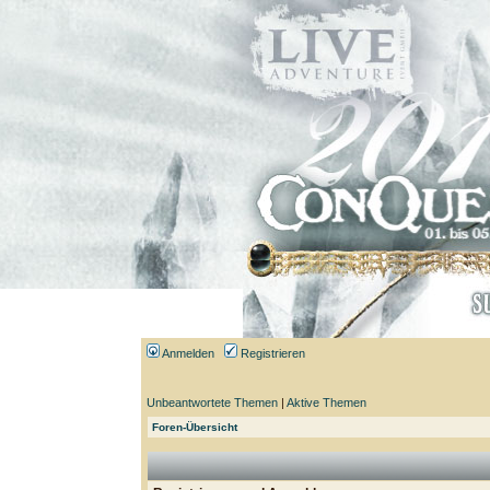
Anmelden
Registrieren
Unbeantwortete Themen
|
Aktive Themen
Foren-Übersicht