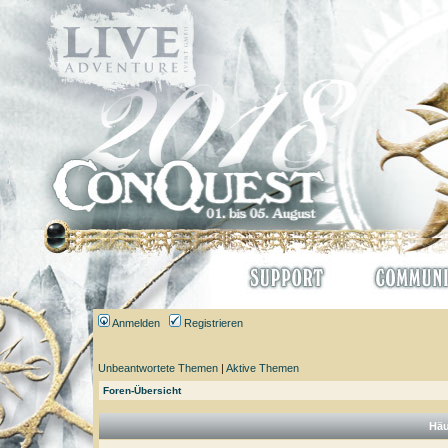
Anmelden
Registrieren
Unbeantwortete Themen
|
Aktive Themen
Foren-Übersicht
Häu