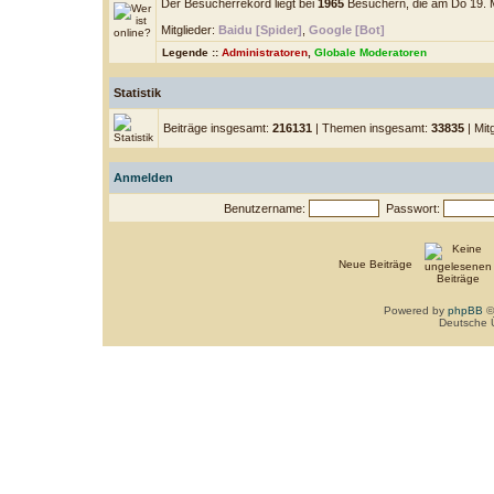
Der Besucherrekord liegt bei
1965
Besuchern, die am Do 19. Mä
Mitglieder:
Baidu [Spider]
,
Google [Bot]
Legende ::
Administratoren
,
Globale Moderatoren
Statistik
Beiträge insgesamt:
216131
| Themen insgesamt:
33835
| Mit
Anmelden
Benutzername:
Passwort:
Neue Beiträge
Powered by
phpBB
©
Deutsche 