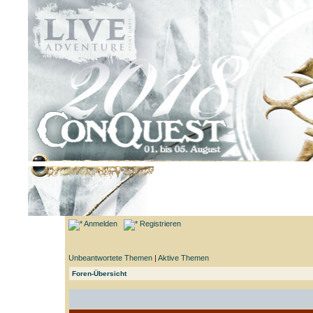
Anmelden
Registrieren
Unbeantwortete Themen
|
Aktive Themen
Foren-Übersicht