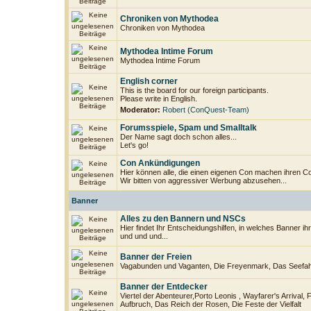
Chroniken von Mythodea
Chroniken von Mythodea
Mythodea Intime Forum
Mythodea Intime Forum
English corner
This is the board for our foreign participants.
Please write in English.
Moderator:
Robert (ConQuest-Team)
Forumsspiele, Spam und Smalltalk
Der Name sagt doch schon alles...
Let's go!
Con Ankündigungen
Hier können alle, die einen eigenen Con machen ihren C
Wir bitten von aggressiver Werbung abzusehen...
Banner
Alles zu den Bannern und NSCs
Hier findet Ihr Entscheidungshilfen, in welches Banner i
und und und...
Banner der Freien
Vagabunden und Vaganten, Die Freyenmark, Das Seefahr
Banner der Entdecker
Viertel der Abenteurer,Porto Leonis , Wayfarer's Arrival, F
Aufbruch, Das Reich der Rosen, Die Feste der Vielfalt