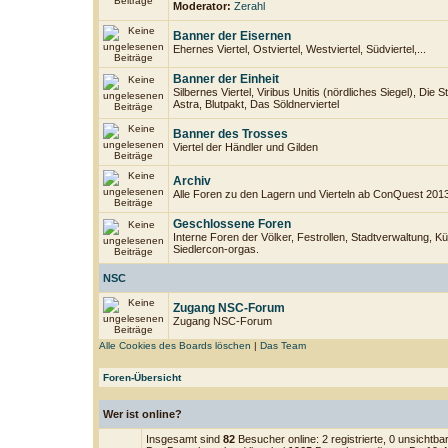
Moderator:
Zerahl
Banner der Eisernen
Ehernes Viertel, Ostviertel, Westviertel, Südviertel,...
Banner der Einheit
Silbernes Viertel, Viribus Unitis (nördliches Siegel), Die
Astra, Blutpakt, Das Söldnerviertel
Banner des Trosses
Viertel der Händler und Gilden
Archiv
Alle Foren zu den Lagern und Vierteln ab ConQuest 201
Geschlossene Foren
Interne Foren der Völker, Festrollen, Stadtverwaltung, Kü
Siedlercon-orgas.
NSC
Zugang NSC-Forum
Zugang NSC-Forum
Alle Cookies des Boards löschen
|
Das Team
Foren-Übersicht
Wer ist online?
Insgesamt sind
82
Besucher online: 2 registrierte, 0 unsichtb