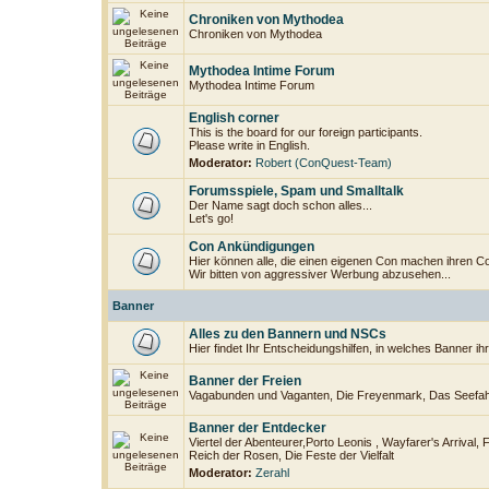
Chroniken von Mythodea
Chroniken von Mythodea
Mythodea Intime Forum
Mythodea Intime Forum
English corner
This is the board for our foreign participants.
Please write in English.
Moderator:
Robert (ConQuest-Team)
Forumsspiele, Spam und Smalltalk
Der Name sagt doch schon alles...
Let's go!
Con Ankündigungen
Hier können alle, die einen eigenen Con machen ihren C
Wir bitten von aggressiver Werbung abzusehen...
Banner
Alles zu den Bannern und NSCs
Hier findet Ihr Entscheidungshilfen, in welches Banner i
Banner der Freien
Vagabunden und Vaganten, Die Freyenmark, Das Seefahr
Banner der Entdecker
Viertel der Abenteurer,Porto Leonis , Wayfarer's Arrival, 
Reich der Rosen, Die Feste der Vielfalt
Moderator:
Zerahl