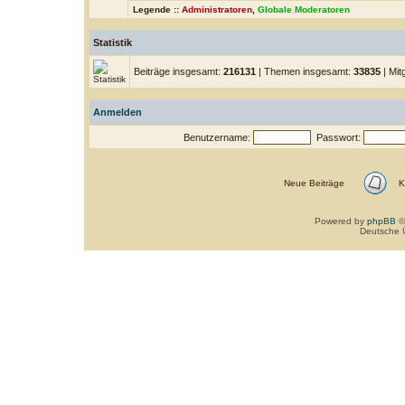
Legende ::
Administratoren
,
Globale Moderatoren
Statistik
Beiträge insgesamt:
216131
| Themen insgesamt:
33835
| Mit
Anmelden
Benutzername:
Passwort:
Neue Beiträge
K
Powered by
phpBB
©
Deutsche 