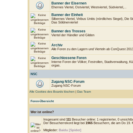
Banner der Eisernen
Ehernes Viertel, Ostviertel, Westviertel, Südviertel,...
Banner der Einheit
Silbernes Viertel, Viribus Unitis (nördliches Siegel), Die 
Das Söldnerviertel
Banner des Trosses
Viertel der Händler und Gilden
Archiv
Alle Foren zu den Lagern und Vierteln ab ConQuest 201
Geschlossene Foren
Interne Foren der Völker, Festrollen, Stadtverwaltung, Kü
orgas.
NSC
Zugang NSC-Forum
Zugang NSC-Forum
Alle Cookies des Boards löschen
|
Das Team
Foren-Übersicht
Wer ist online?
Insgesamt sind
111
Besucher online: 1 registrierter, 0 unsich
Der Besucherrekord liegt bei
1965
Besuchern, die am Do 19. Mä
Mitglieder:
Baidu [Spider]