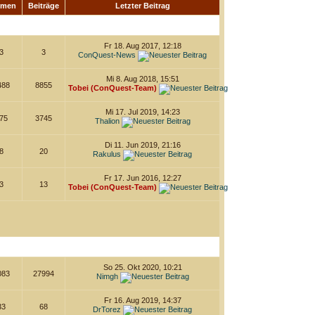
emen
Beiträge
Letzter Beitrag
Fr 18. Aug 2017, 12:18
3
3
ConQuest-News
Mi 8. Aug 2018, 15:51
488
8855
Tobei (ConQuest-Team)
Mi 17. Jul 2019, 14:23
75
3745
Thalion
Di 11. Jun 2019, 21:16
8
20
Rakulus
Fr 17. Jun 2016, 12:27
3
13
Tobei (ConQuest-Team)
So 25. Okt 2020, 10:21
083
27994
Nimgh
Fr 16. Aug 2019, 14:37
33
68
DrTorez