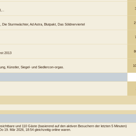
,...
2
l), Die Sturmwächter, Ad Astra, Blutpakt, Das Söldnerviertel
8
est 2013
1
tung, Künstler, Siegel- und Siedlercon-orgas.
 unsichtbare und 110 Gäste (basierend auf den aktiven Besuchern der letzten 5 Minuten)
o 19. Mär 2026, 18:54 gleichzeitig online waren.