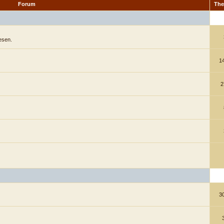
Forum
Th
esen.
1
2
3