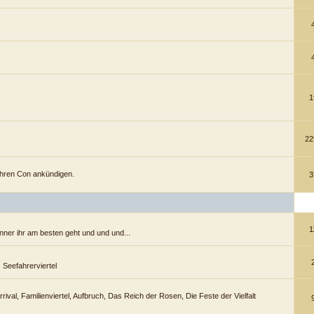
1
22
ihren Con ankündigen.
3
.
1
anner ihr am besten geht und und und...
Seefahrerviertel
rrival, Familienviertel, Aufbruch, Das Reich der Rosen, Die Feste der Vielfalt