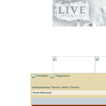
Anmelden
Registrieren
Unbeantwortete Themen
|
Aktive Themen
Foren-Übersicht