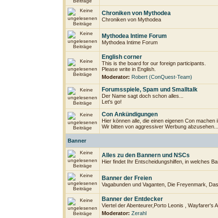
Chroniken von Mythodea
Chroniken von Mythodea
Mythodea Intime Forum
Mythodea Intime Forum
English corner
This is the board for our foreign participants.
Please write in English.
Moderator:
Robert (ConQuest-Team)
Forumsspiele, Spam und Smalltalk
Der Name sagt doch schon alles...
Let's go!
Con Ankündigungen
Hier können alle, die einen eigenen Con machen 
Wir bitten von aggressiver Werbung abzusehen..
Banner
Alles zu den Bannern und NSCs
Hier findet Ihr Entscheidungshilfen, in welches B
Banner der Freien
Vagabunden und Vaganten, Die Freyenmark, Das 
Banner der Entdecker
Viertel der Abenteurer,Porto Leonis , Wayfarer's A
Moderator:
Zerahl