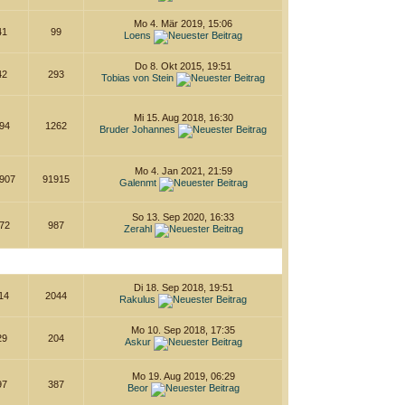
Mo 4. Mär 2019, 15:06
41
99
Loens
Do 8. Okt 2015, 19:51
42
293
Tobias von Stein
Mi 15. Aug 2018, 16:30
94
1262
Bruder Johannes
Mo 4. Jan 2021, 21:59
907
91915
Galenmt
So 13. Sep 2020, 16:33
72
987
Zerahl
Di 18. Sep 2018, 19:51
14
2044
Rakulus
Mo 10. Sep 2018, 17:35
29
204
Askur
Mo 19. Aug 2019, 06:29
97
387
Beor