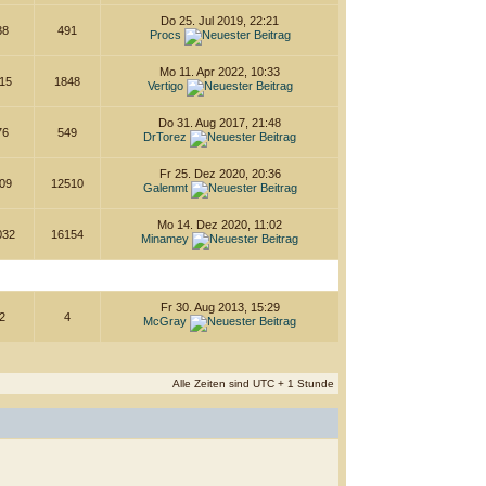
Do 25. Jul 2019, 22:21
38
491
Procs
Mo 11. Apr 2022, 10:33
15
1848
Vertigo
Do 31. Aug 2017, 21:48
76
549
DrTorez
Fr 25. Dez 2020, 20:36
09
12510
Galenmt
Mo 14. Dez 2020, 11:02
032
16154
Minamey
Fr 30. Aug 2013, 15:29
2
4
McGray
Alle Zeiten sind UTC + 1 Stunde