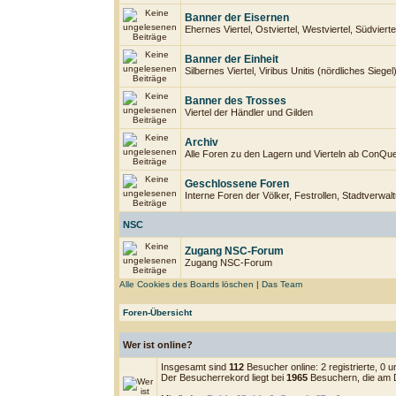
Banner der Eisernen
Ehernes Viertel, Ostviertel, Westviertel, Südviertel
Banner der Einheit
Silbernes Viertel, Viribus Unitis (nördliches Siege
Banner des Trosses
Viertel der Händler und Gilden
Archiv
Alle Foren zu den Lagern und Vierteln ab ConQu
Geschlossene Foren
Interne Foren der Völker, Festrollen, Stadtverwal
NSC
Zugang NSC-Forum
Zugang NSC-Forum
Alle Cookies des Boards löschen
|
Das Team
Foren-Übersicht
Wer ist online?
Insgesamt sind
112
Besucher online: 2 registrierte, 0
Der Besucherrekord liegt bei
1965
Besuchern, die am D