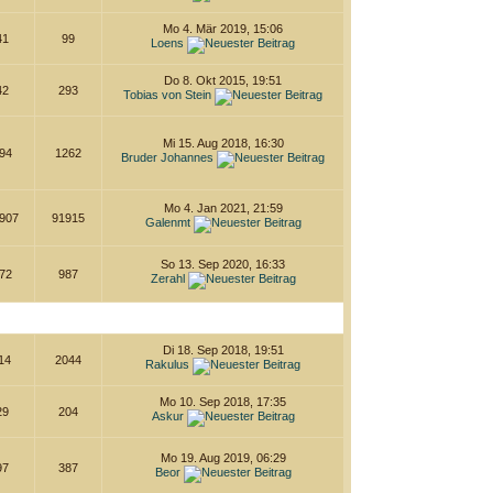
Mo 4. Mär 2019, 15:06
41
99
Loens
Do 8. Okt 2015, 19:51
42
293
Tobias von Stein
Mi 15. Aug 2018, 16:30
94
1262
Bruder Johannes
Mo 4. Jan 2021, 21:59
907
91915
Galenmt
So 13. Sep 2020, 16:33
72
987
Zerahl
Di 18. Sep 2018, 19:51
14
2044
Rakulus
Mo 10. Sep 2018, 17:35
29
204
Askur
Mo 19. Aug 2019, 06:29
97
387
Beor