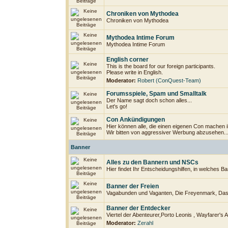
Chroniken von Mythodea
Chroniken von Mythodea
Mythodea Intime Forum
Mythodea Intime Forum
English corner
This is the board for our foreign participants.
Please write in English.
Moderator:
Robert (ConQuest-Team)
Forumsspiele, Spam und Smalltalk
Der Name sagt doch schon alles...
Let's go!
Con Ankündigungen
Hier können alle, die einen eigenen Con machen 
Wir bitten von aggressiver Werbung abzusehen..
Banner
Alles zu den Bannern und NSCs
Hier findet Ihr Entscheidungshilfen, in welches B
Banner der Freien
Vagabunden und Vaganten, Die Freyenmark, Das 
Banner der Entdecker
Viertel der Abenteurer,Porto Leonis , Wayfarer's A
Moderator:
Zerahl