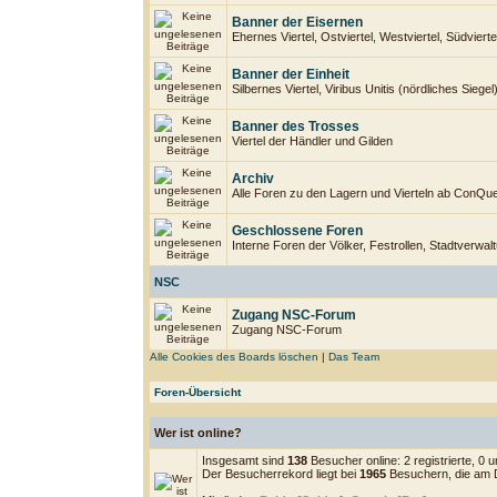
Banner der Eisernen
Ehernes Viertel, Ostviertel, Westviertel, Südviertel
Banner der Einheit
Silbernes Viertel, Viribus Unitis (nördliches Siege
Banner des Trosses
Viertel der Händler und Gilden
Archiv
Alle Foren zu den Lagern und Vierteln ab ConQu
Geschlossene Foren
Interne Foren der Völker, Festrollen, Stadtverwal
NSC
Zugang NSC-Forum
Zugang NSC-Forum
Alle Cookies des Boards löschen
|
Das Team
Foren-Übersicht
Wer ist online?
Insgesamt sind
138
Besucher online: 2 registrierte, 0
Der Besucherrekord liegt bei
1965
Besuchern, die am D