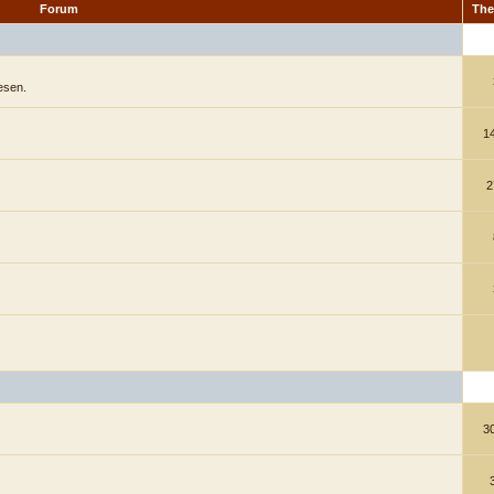
Forum
Th
esen.
1
2
3