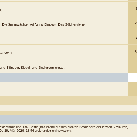
,...
2
l), Die Sturmwächter, Ad Astra, Blutpakt, Das Söldnerviertel
8
est 2013
1
tung, Künstler, Siegel- und Siedlercon-orgas.
 unsichtbare und 136 Gäste (basierend auf den aktiven Besuchern der letzten 5 Minuten)
o 19. Mär 2026, 18:54 gleichzeitig online waren.