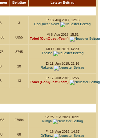
emen
Beiträge
Letzter Beitrag
Fr 18. Aug 2017, 12:18
3
3
ConQuest-News
Mi 8. Aug 2018, 15:51
488
8855
Tobei (ConQuest-Team)
Mi 17. Jul 2019, 14:23
75
3745
Thalion
Di 11. Jun 2019, 21:16
8
20
Rakulus
Fr 17. Jun 2016, 12:27
3
13
Tobei (ConQuest-Team)
So 25. Okt 2020, 10:21
083
27994
Nimgh
Fr 16. Aug 2019, 14:37
33
68
DrTorez