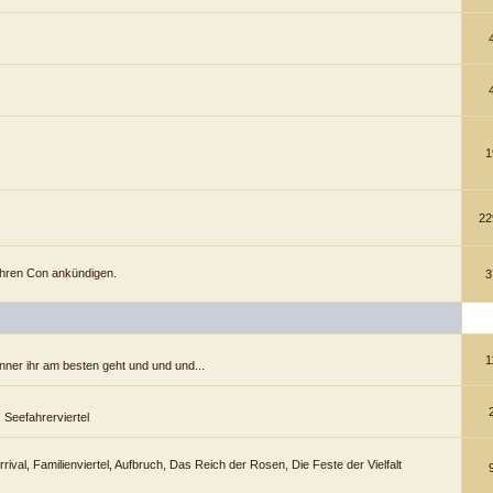
1
22
ihren Con ankündigen.
3
.
1
anner ihr am besten geht und und und...
Seefahrerviertel
rrival, Familienviertel, Aufbruch, Das Reich der Rosen, Die Feste der Vielfalt