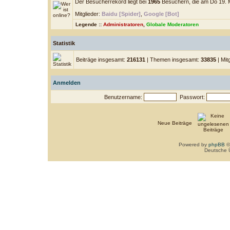
Der Besucherrekord liegt bei
1965
Besuchern, die am Do 19. Mä
Mitglieder:
Baidu [Spider]
,
Google [Bot]
Legende ::
Administratoren
,
Globale Moderatoren
Statistik
Beiträge insgesamt:
216131
| Themen insgesamt:
33835
| Mit
Anmelden
Benutzername:
Passwort:
Neue Beiträge
Powered by
phpBB
©
Deutsche 