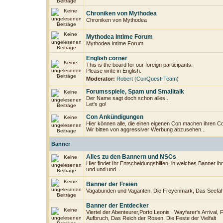
Chroniken von Mythodea
Chroniken von Mythodea
Mythodea Intime Forum
Mythodea Intime Forum
English corner
This is the board for our foreign participants.
Please write in English.
Moderator:
Robert (ConQuest-Team)
Forumsspiele, Spam und Smalltalk
Der Name sagt doch schon alles...
Let's go!
Con Ankündigungen
Hier können alle, die einen eigenen Con machen ihren C
Wir bitten von aggressiver Werbung abzusehen...
Banner
Alles zu den Bannern und NSCs
Hier findet Ihr Entscheidungshilfen, in welches Banner i
und und und...
Banner der Freien
Vagabunden und Vaganten, Die Freyenmark, Das Seefahr
Banner der Entdecker
Viertel der Abenteurer,Porto Leonis , Wayfarer's Arrival, F
Aufbruch, Das Reich der Rosen, Die Feste der Vielfalt