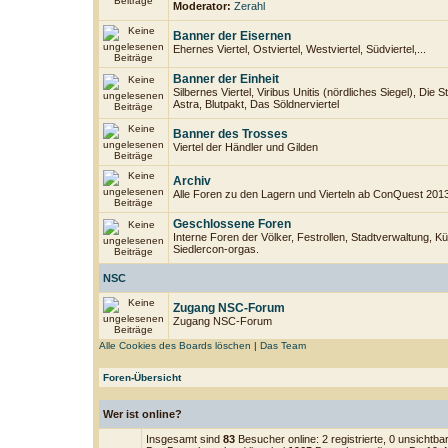
Moderator:
Zerahl
Banner der Eisernen
Ehernes Viertel, Ostviertel, Westviertel, Südviertel,...
Banner der Einheit
Silbernes Viertel, Viribus Unitis (nördliches Siegel), Die
Astra, Blutpakt, Das Söldnerviertel
Banner des Trosses
Viertel der Händler und Gilden
Archiv
Alle Foren zu den Lagern und Vierteln ab ConQuest 201
Geschlossene Foren
Interne Foren der Völker, Festrollen, Stadtverwaltung, Kü
Siedlercon-orgas.
NSC
Zugang NSC-Forum
Zugang NSC-Forum
Alle Cookies des Boards löschen
|
Das Team
Foren-Übersicht
Wer ist online?
Insgesamt sind
83
Besucher online: 2 registrierte, 0 unsichtb