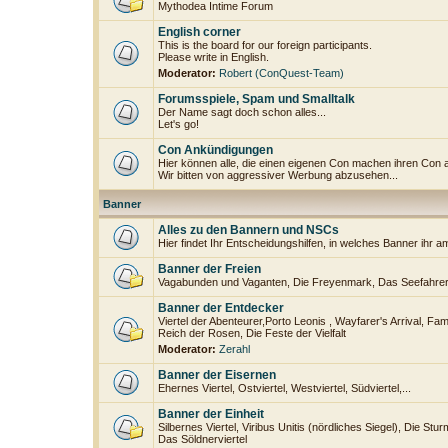
Mythodea Intime Forum
English corner
This is the board for our foreign participants.
Please write in English.
Moderator:
Robert (ConQuest-Team)
Forumsspiele, Spam und Smalltalk
Der Name sagt doch schon alles...
Let's go!
Con Ankündigungen
Hier können alle, die einen eigenen Con machen ihren Con 
Wir bitten von aggressiver Werbung abzusehen...
Banner
Alles zu den Bannern und NSCs
Hier findet Ihr Entscheidungshilfen, in welches Banner ihr a
Banner der Freien
Vagabunden und Vaganten, Die Freyenmark, Das Seefahrerv
Banner der Entdecker
Viertel der Abenteurer,Porto Leonis , Wayfarer's Arrival, Fam
Reich der Rosen, Die Feste der Vielfalt
Moderator:
Zerahl
Banner der Eisernen
Ehernes Viertel, Ostviertel, Westviertel, Südviertel,...
Banner der Einheit
Silbernes Viertel, Viribus Unitis (nördliches Siegel), Die Stu
Das Söldnerviertel