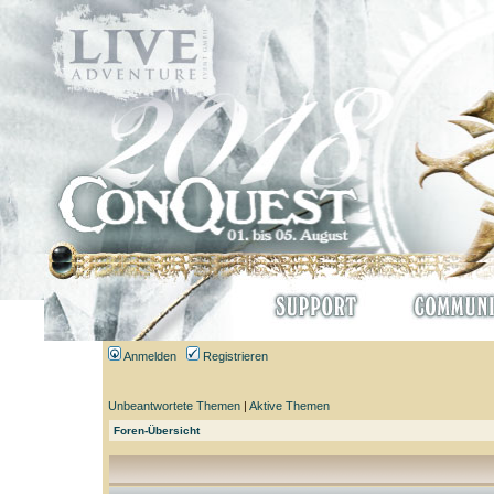
Anmelden
Registrieren
Unbeantwortete Themen
|
Aktive Themen
Foren-Übersicht