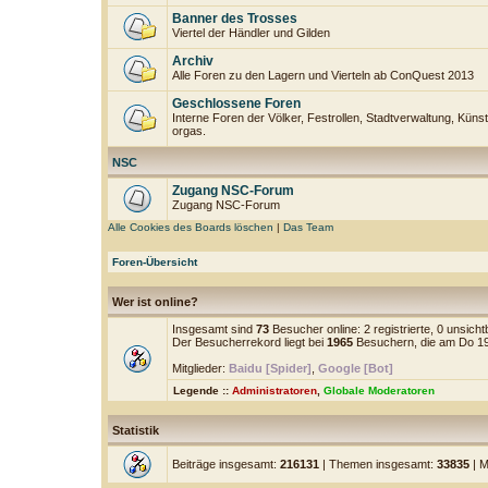
Banner des Trosses
Viertel der Händler und Gilden
Archiv
Alle Foren zu den Lagern und Vierteln ab ConQuest 2013
Geschlossene Foren
Interne Foren der Völker, Festrollen, Stadtverwaltung, Künst
orgas.
NSC
Zugang NSC-Forum
Zugang NSC-Forum
Alle Cookies des Boards löschen
|
Das Team
Foren-Übersicht
Wer ist online?
Insgesamt sind
73
Besucher online: 2 registrierte, 0 unsic
Der Besucherrekord liegt bei
1965
Besuchern, die am Do 19.
Mitglieder:
Baidu [Spider]
,
Google [Bot]
Legende ::
Administratoren
,
Globale Moderatoren
Statistik
Beiträge insgesamt:
216131
| Themen insgesamt:
33835
| M