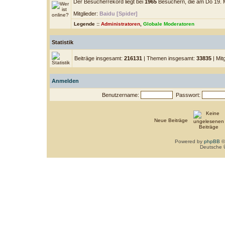
Der Besucherrekord liegt bei
1965
Besuchern, die am Do 19. Mä
Mitglieder:
Baidu [Spider]
Legende ::
Administratoren
,
Globale Moderatoren
Statistik
Beiträge insgesamt:
216131
| Themen insgesamt:
33835
| Mit
Anmelden
Benutzername:
Passwort:
Neue Beiträge
Powered by
phpBB
©
Deutsche 