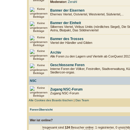
Moderator:
Zerahl
Banner der Eisernen
Ehernes Viertel, Ostviertel, Westviertel, Südviertel,...
Banner der Einheit
Silbernes Viertel, Viribus Unitis (nördliches Siegel), Die
Astra, Blutpakt, Das Söldnerviertel
Banner des Trosses
Viertel der Händler und Gilden
Archiv
Alle Foren zu den Lagern und Vierteln ab ConQuest 201
Geschlossene Foren
Interne Foren der Völker, Festrollen, Stadtverwaltung, Kü
Siedlercon-orgas.
NSC
Zugang NSC-Forum
Zugang NSC-Forum
Alle Cookies des Boards löschen
|
Das Team
Foren-Übersicht
Wer ist online?
Insgesamt sind
124
Besucher online: 1 registrierter, 0 unsich