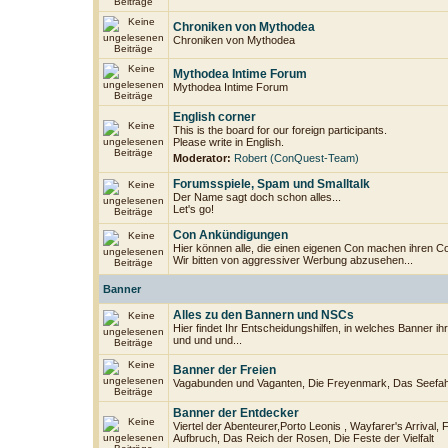
Chroniken von Mythodea
Chroniken von Mythodea
Mythodea Intime Forum
Mythodea Intime Forum
English corner
This is the board for our foreign participants.
Please write in English.
Moderator:
Robert (ConQuest-Team)
Forumsspiele, Spam und Smalltalk
Der Name sagt doch schon alles...
Let's go!
Con Ankündigungen
Hier können alle, die einen eigenen Con machen ihren C
Wir bitten von aggressiver Werbung abzusehen...
Banner
Alles zu den Bannern und NSCs
Hier findet Ihr Entscheidungshilfen, in welches Banner i
und und und...
Banner der Freien
Vagabunden und Vaganten, Die Freyenmark, Das Seefahr
Banner der Entdecker
Viertel der Abenteurer,Porto Leonis , Wayfarer's Arrival, F
Aufbruch, Das Reich der Rosen, Die Feste der Vielfalt