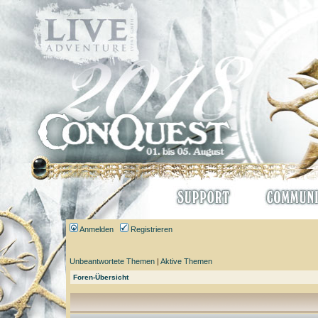
Anmelden
Registrieren
Unbeantwortete Themen
|
Aktive Themen
Foren-Übersicht