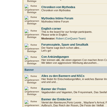
Chroniken von Mythodea
Chroniken von Mythodea
Mythodea Intime Forum
Mythodea Intime Forum
English corner
This is the board for our foreign participants.
Please write in English.
Moderator:
Robert (ConQuest-Team)
Forumsspiele, Spam und Smalltalk
Der Name sagt doch schon alles...
Let's go!
Con Ankündigungen
Hier können alle, die einen eigenen Con machen ihren C
Wir bitten von aggressiver Werbung abzusehen...
Banner
Alles zu den Bannern und NSCs
Hier findet Ihr Entscheidungshilfen, in welches Banner i
und und und...
Banner der Freien
Vagabunden und Vaganten, Die Freyenmark, Das Seefahr
Banner der Entdecker
Viertel der Abenteurer,Porto Leonis , Wayfarer's Arrival, F
Aufbruch, Das Reich der Rosen, Die Feste der Vielfalt