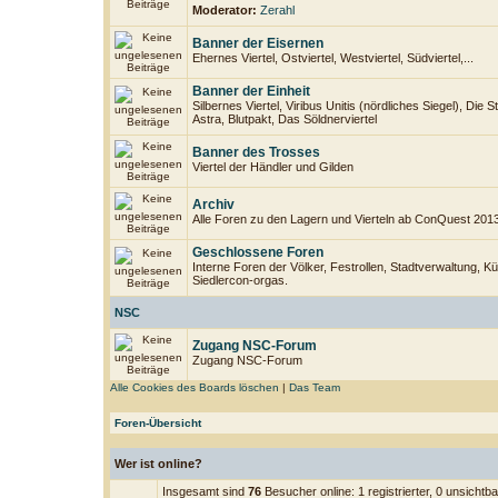
Moderator:
Zerahl
Banner der Eisernen
Ehernes Viertel, Ostviertel, Westviertel, Südviertel,...
Banner der Einheit
Silbernes Viertel, Viribus Unitis (nördliches Siegel), Die
Astra, Blutpakt, Das Söldnerviertel
Banner des Trosses
Viertel der Händler und Gilden
Archiv
Alle Foren zu den Lagern und Vierteln ab ConQuest 201
Geschlossene Foren
Interne Foren der Völker, Festrollen, Stadtverwaltung, Kü
Siedlercon-orgas.
NSC
Zugang NSC-Forum
Zugang NSC-Forum
Alle Cookies des Boards löschen
|
Das Team
Foren-Übersicht
Wer ist online?
Insgesamt sind
76
Besucher online: 1 registrierter, 0 unsicht