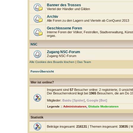
Banner des Trosses
Viertel der Händler und Gilden
Archiv
Alle Foren zu den Lagern und Vierteln ab ConQuest 2013
Geschlossene Foren
Interne Foren der Völker, Festrollen, Stadtverwaltung, Künst
orgas.
NSC
Zugang NSC-Forum
Zugang NSC-Forum
Alle Cookies des Boards löschen
|
Das Team
Foren-Übersicht
Wer ist online?
Insgesamt sind
57
Besucher online: 2 registrierte, 0 unsic
Der Besucherrekord liegt bei
1965
Besuchern, die am Do 19.
Mitglieder:
Baidu [Spider]
,
Google [Bot]
Legende ::
Administratoren
,
Globale Moderatoren
Statistik
Beiträge insgesamt:
216131
| Themen insgesamt:
33835
| M