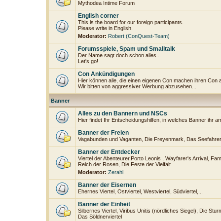
Mythodea Intime Forum
English corner
This is the board for our foreign participants.
Please write in English.
Moderator:
Robert (ConQuest-Team)
Forumsspiele, Spam und Smalltalk
Der Name sagt doch schon alles...
Let's go!
Con Ankündigungen
Hier können alle, die einen eigenen Con machen ihren Con 
Wir bitten von aggressiver Werbung abzusehen...
Banner
Alles zu den Bannern und NSCs
Hier findet Ihr Entscheidungshilfen, in welches Banner ihr a
Banner der Freien
Vagabunden und Vaganten, Die Freyenmark, Das Seefahrerv
Banner der Entdecker
Viertel der Abenteurer,Porto Leonis , Wayfarer's Arrival, Fam
Reich der Rosen, Die Feste der Vielfalt
Moderator:
Zerahl
Banner der Eisernen
Ehernes Viertel, Ostviertel, Westviertel, Südviertel,...
Banner der Einheit
Silbernes Viertel, Viribus Unitis (nördliches Siegel), Die Stu
Das Söldnerviertel