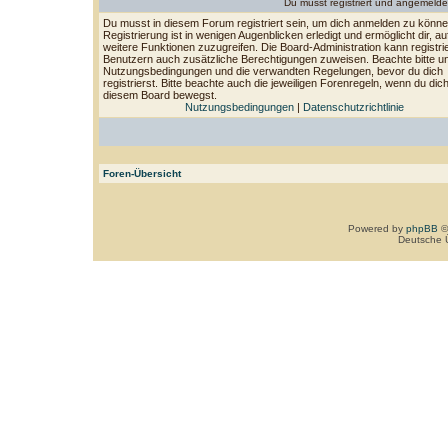
Du musst registriert und angemelde
Du musst in diesem Forum registriert sein, um dich anmelden zu könne
Registrierung ist in wenigen Augenblicken erledigt und ermöglicht dir, au
weitere Funktionen zuzugreifen. Die Board-Administration kann registri
Benutzern auch zusätzliche Berechtigungen zuweisen. Beachte bitte u
Nutzungsbedingungen und die verwandten Regelungen, bevor du dich
registrierst. Bitte beachte auch die jeweiligen Forenregeln, wenn du dich
diesem Board bewegst.
Nutzungsbedingungen
|
Datenschutzrichtlinie
Foren-Übersicht
Powered by
phpBB
©
Deutsche 