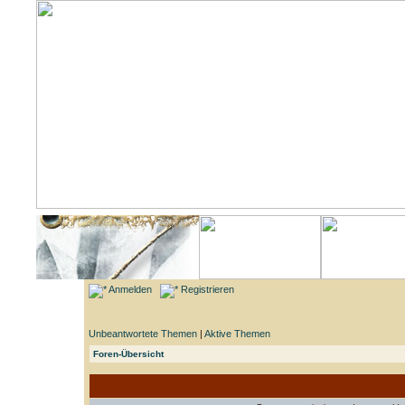
Anmelden
Registrieren
Unbeantwortete Themen
|
Aktive Themen
Foren-Übersicht