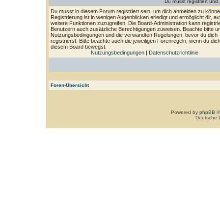
Du musst registriert un
Du musst in diesem Forum registriert sein, um dich anmelden zu könne
Registrierung ist in wenigen Augenblicken erledigt und ermöglicht dir, au
weitere Funktionen zuzugreifen. Die Board-Administration kann registri
Benutzern auch zusätzliche Berechtigungen zuweisen. Beachte bitte u
Nutzungsbedingungen und die verwandten Regelungen, bevor du dich
registrierst. Bitte beachte auch die jeweiligen Forenregeln, wenn du dich
diesem Board bewegst.
Nutzungsbedingungen
|
Datenschutzrichtlinie
Foren-Übersicht
Powered by
phpBB
©
Deutsche 