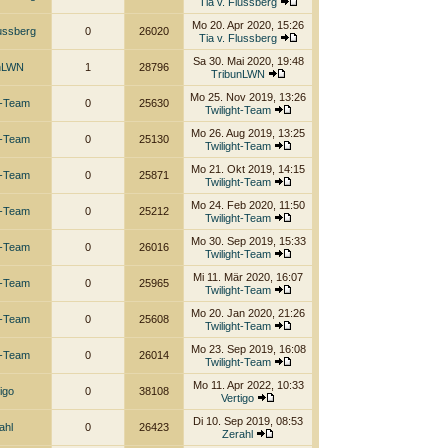
Tia v. Flussberg
Mo 20. Apr 2020, 15:26
lussberg
0
26020
Tia v. Flussberg
Sa 30. Mai 2020, 19:48
unLWN
1
28796
TribunLWN
Mo 25. Nov 2019, 13:26
t-Team
0
25630
Twilight-Team
Mo 26. Aug 2019, 13:25
t-Team
0
25130
Twilight-Team
Mo 21. Okt 2019, 14:15
t-Team
0
25871
Twilight-Team
Mo 24. Feb 2020, 11:50
t-Team
0
25212
Twilight-Team
Mo 30. Sep 2019, 15:33
t-Team
0
26016
Twilight-Team
Mi 11. Mär 2020, 16:07
t-Team
0
25965
Twilight-Team
Mo 20. Jan 2020, 21:26
t-Team
0
25608
Twilight-Team
Mo 23. Sep 2019, 16:08
t-Team
0
26014
Twilight-Team
Mo 11. Apr 2022, 10:33
igo
0
38108
Vertigo
Di 10. Sep 2019, 08:53
ahl
0
26423
Zerahl