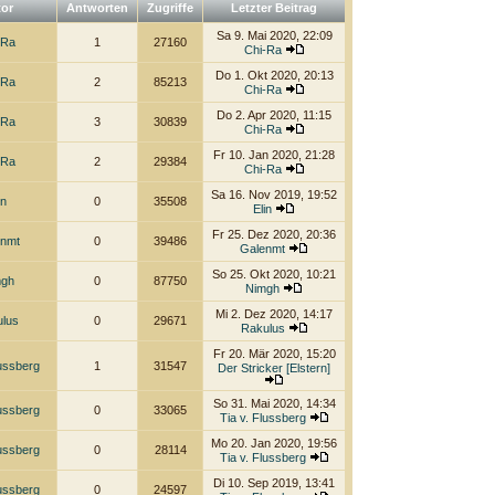
tor
Antworten
Zugriffe
Letzter Beitrag
Sa 9. Mai 2020, 22:09
-Ra
1
27160
Chi-Ra
Do 1. Okt 2020, 20:13
-Ra
2
85213
Chi-Ra
Do 2. Apr 2020, 11:15
-Ra
3
30839
Chi-Ra
Fr 10. Jan 2020, 21:28
-Ra
2
29384
Chi-Ra
Sa 16. Nov 2019, 19:52
in
0
35508
Elin
Fr 25. Dez 2020, 20:36
enmt
0
39486
Galenmt
So 25. Okt 2020, 10:21
mgh
0
87750
Nimgh
Mi 2. Dez 2020, 14:17
ulus
0
29671
Rakulus
Fr 20. Mär 2020, 15:20
lussberg
1
31547
Der Stricker [Elstern]
So 31. Mai 2020, 14:34
lussberg
0
33065
Tia v. Flussberg
Mo 20. Jan 2020, 19:56
lussberg
0
28114
Tia v. Flussberg
Di 10. Sep 2019, 13:41
lussberg
0
24597