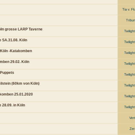
Tia v. F
Trib
öln grosse LARP Taverne
Twiligh
 SA.31.08. Köln
Twiligh
 Köln -Katakomben
Twiligh
omben 29.02. Köln
Twiligh
& Puppets
Twiligh
lstein (60km von Köln)
Twiligh
akomben 25.01.2020
Twiligh
28.09. in Köln
Twiligh
Vert
Zer