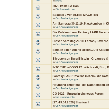
in
Archiv
2020 keine LA Con
in
Die Sturmwächter
Bajados 2 von ALTEN MÄCHTEN
in
Con Ankündigungen
Am Samstag 30.11.19, Katakomben in K
in
Con Ankündigungen
Die Katakomben - Fantasy LARP Taverne
in
Con Ankündigungen
Diesen Samstag 26.10. Fantasy Taverne
in
Con Ankündigungen
Einfach einen Abend larpen... Die Katak
in
Con Ankündigungen
Silvestercon Burg Bilstein : Creatures 
in
Con Ankündigungen
INTO THE WOODS 12: Witchcraft, Burg Bi
in
Con Ankündigungen
Fantasy LARP Taverne in Köln - die Kat
in
Con Ankündigungen
Heumond-Erntefest : die Katakomben am 
in
Con Ankündigungen
CQ 2022 - Umzug in ein neues Forum
in
Die Sturmwächter
[17.-19.04.2020] Shankar I
in
Con Ankündigungen