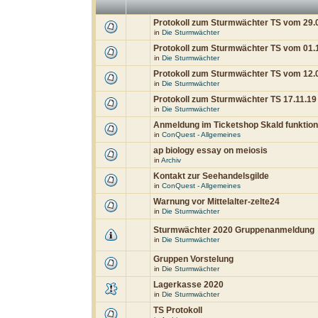
Protokoll zum Sturmwächter TS vom 29.
in
Die Sturmwächter
Protokoll zum Sturmwächter TS vom 01.
in
Die Sturmwächter
Protokoll zum Sturmwächter TS vom 12.
in
Die Sturmwächter
Protokoll zum Sturmwächter TS 17.11.19
in
Die Sturmwächter
Anmeldung im Ticketshop Skald funktioni
in
ConQuest - Allgemeines
ap biology essay on meiosis
in
Archiv
Kontakt zur Seehandelsgilde
in
ConQuest - Allgemeines
Warnung vor Mittelalter-zelte24
in
Die Sturmwächter
Sturmwächter 2020 Gruppenanmeldung
in
Die Sturmwächter
Gruppen Vorstelung
in
Die Sturmwächter
Lagerkasse 2020
in
Die Sturmwächter
TS Protokoll