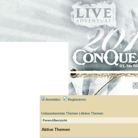
Anmelden
Registrieren
Unbeantwortete Themen
|
Aktive Themen
Foren-Übersicht
Aktive Themen