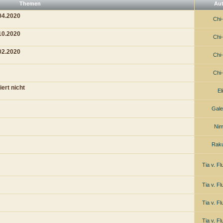
Themen
Au
04.2020
Chi
10.2020
Chi
02.2020
Chi
Chi
ert nicht
El
Gal
Ni
Rak
Tia v. F
Tia v. F
Tia v. F
Tia v. F