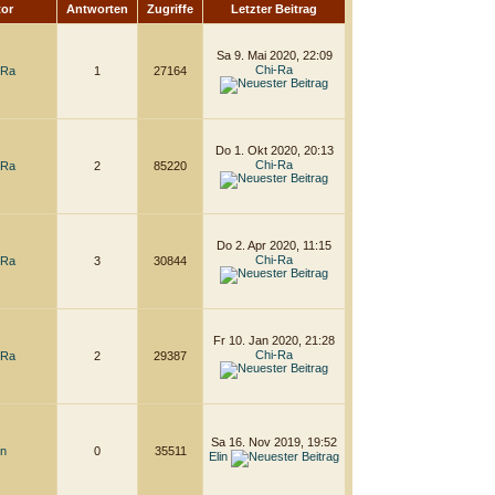
tor
Antworten
Zugriffe
Letzter Beitrag
Sa 9. Mai 2020, 22:09
Chi-Ra
-Ra
1
27164
Do 1. Okt 2020, 20:13
Chi-Ra
-Ra
2
85220
Do 2. Apr 2020, 11:15
Chi-Ra
-Ra
3
30844
Fr 10. Jan 2020, 21:28
Chi-Ra
-Ra
2
29387
Sa 16. Nov 2019, 19:52
in
0
35511
Elin