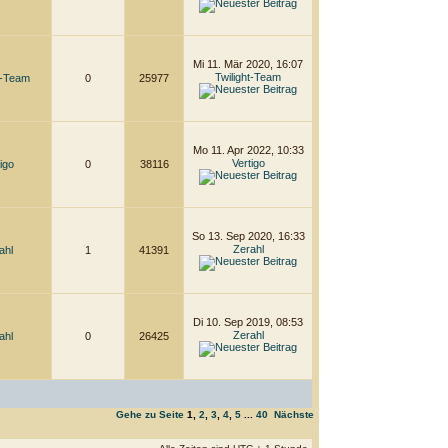
Mi 11. Mär 2020, 16:07
Twilight-Team
t-Team
0
25977
Mo 11. Apr 2022, 10:33
Vertigo
igo
0
38116
So 13. Sep 2020, 16:33
Zerahl
ahl
1
41391
Di 10. Sep 2019, 08:53
Zerahl
ahl
0
26425
Gehe zu Seite
1
,
2
,
3
,
4
,
5
...
40
Nächste