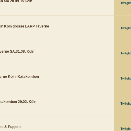
n am 28.09. in Köln
Twiligh
in Köln grosse LARP Taverne
Twiligh
erne SA.31.08. Köln
Twiligh
verne Köln -Katakomben
Twiligh
Katakomben 29.02. Köln
Twiligh
res & Puppets
Twiligh