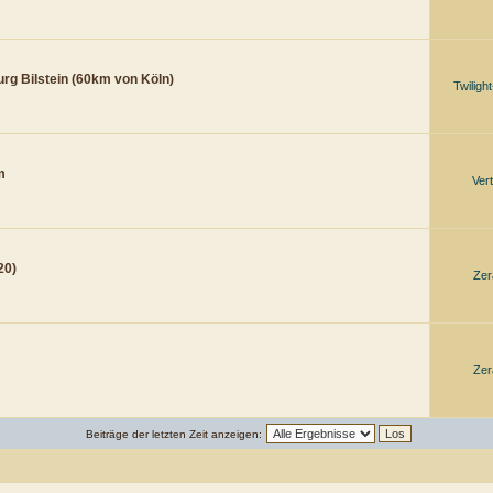
rg Bilstein (60km von Köln)
Twiligh
m
Vert
20)
Zer
Zer
Beiträge der letzten Zeit anzeigen: