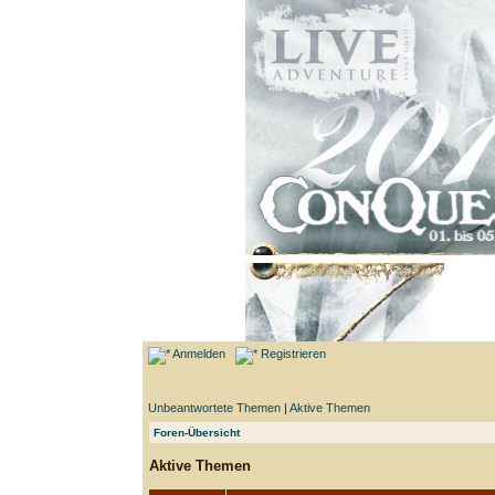
Anmelden
Registrieren
Unbeantwortete Themen
|
Aktive Themen
Foren-Übersicht
Aktive Themen