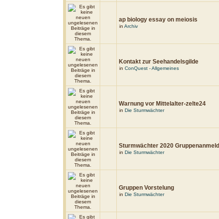
ap biology essay on meiosis
in
Archiv
Kontakt zur Seehandelsgilde
in
ConQuest - Allgemeines
Warnung vor Mittelalter-zelte24
in
Die Sturmwächter
Sturmwächter 2020 Gruppenanmel
in
Die Sturmwächter
Gruppen Vorstelung
in
Die Sturmwächter