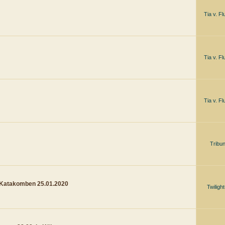
Tia v. F
Tia v. F
Tia v. F
Trib
e Katakomben 25.01.2020
Twiligh