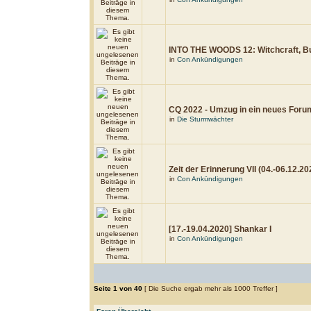
INTO THE WOODS 12: Witchcraft, Bu
in
Con Ankündigungen
CQ 2022 - Umzug in ein neues Foru
in
Die Sturmwächter
Zeit der Erinnerung VII (04.-06.12.20
in
Con Ankündigungen
[17.-19.04.2020] Shankar I
in
Con Ankündigungen
Seite
1
von
40
[ Die Suche ergab mehr als 1000 Treffer ]