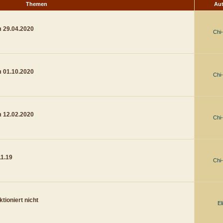
Themen
Au
m 29.04.2020
Chi
m 01.10.2020
Chi
m 12.02.2020
Chi
11.19
Chi
tioniert nicht
El