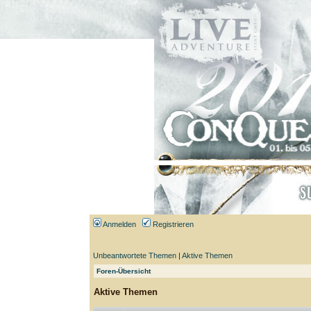
Anmelden
Registrieren
Unbeantwortete Themen
|
Aktive Themen
Foren-Übersicht
Aktive Themen