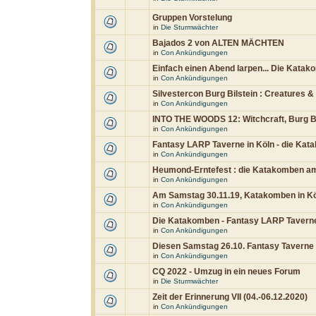
Gruppen Vorstelung
in
Die Sturmwächter
Bajados 2 von ALTEN MÄCHTEN
in
Con Ankündigungen
Einfach einen Abend larpen... Die Katak
in
Con Ankündigungen
Silvestercon Burg Bilstein : Creatures 
in
Con Ankündigungen
INTO THE WOODS 12: Witchcraft, Burg Bi
in
Con Ankündigungen
Fantasy LARP Taverne in Köln - die Kat
in
Con Ankündigungen
Heumond-Erntefest : die Katakomben am 
in
Con Ankündigungen
Am Samstag 30.11.19, Katakomben in K
in
Con Ankündigungen
Die Katakomben - Fantasy LARP Taverne
in
Con Ankündigungen
Diesen Samstag 26.10. Fantasy Taverne
in
Con Ankündigungen
CQ 2022 - Umzug in ein neues Forum
in
Die Sturmwächter
Zeit der Erinnerung VII (04.-06.12.2020)
in
Con Ankündigungen