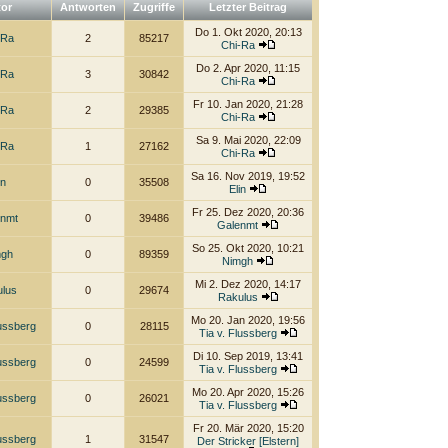
tor
Antworten
Zugriffe
Letzter Beitrag
Do 1. Okt 2020, 20:13
-Ra
2
85217
Chi-Ra
Do 2. Apr 2020, 11:15
-Ra
3
30842
Chi-Ra
Fr 10. Jan 2020, 21:28
-Ra
2
29385
Chi-Ra
Sa 9. Mai 2020, 22:09
-Ra
1
27162
Chi-Ra
Sa 16. Nov 2019, 19:52
in
0
35508
Elin
Fr 25. Dez 2020, 20:36
enmt
0
39486
Galenmt
So 25. Okt 2020, 10:21
mgh
0
89359
Nimgh
Mi 2. Dez 2020, 14:17
ulus
0
29674
Rakulus
Mo 20. Jan 2020, 19:56
lussberg
0
28115
Tia v. Flussberg
Di 10. Sep 2019, 13:41
lussberg
0
24599
Tia v. Flussberg
Mo 20. Apr 2020, 15:26
lussberg
0
26021
Tia v. Flussberg
Fr 20. Mär 2020, 15:20
lussberg
1
31547
Der Stricker [Elstern]