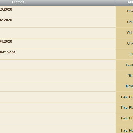
Themen
Au
10.2020
Chi
02.2020
Chi
Chi
04.2020
Chi
ert nicht
El
Gal
Ni
Rak
Tia v. F
Tia v. F
Tia v. F
Tia v. F