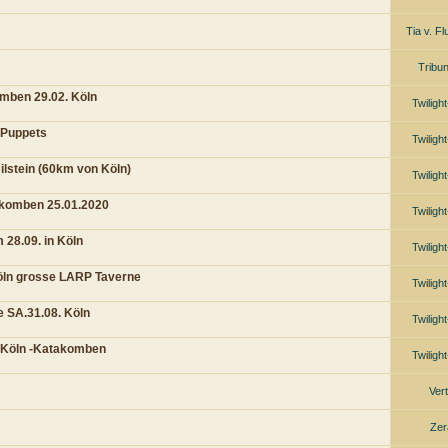
Tia v. F
Trib
omben 29.02. Köln
Twiligh
& Puppets
Twiligh
lstein (60km von Köln)
Twiligh
akomben 25.01.2020
Twiligh
28.09. in Köln
Twiligh
öln grosse LARP Taverne
Twiligh
 SA.31.08. Köln
Twiligh
 Köln -Katakomben
Twiligh
Vert
Zer