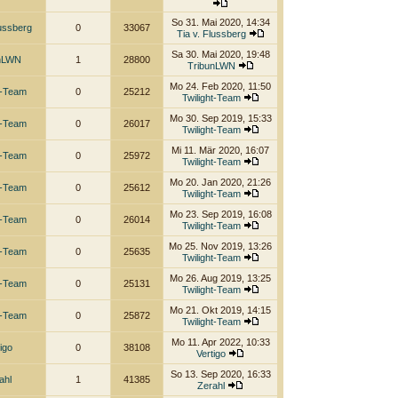
So 31. Mai 2020, 14:34
lussberg
0
33067
Tia v. Flussberg
Sa 30. Mai 2020, 19:48
unLWN
1
28800
TribunLWN
Mo 24. Feb 2020, 11:50
t-Team
0
25212
Twilight-Team
Mo 30. Sep 2019, 15:33
t-Team
0
26017
Twilight-Team
Mi 11. Mär 2020, 16:07
t-Team
0
25972
Twilight-Team
Mo 20. Jan 2020, 21:26
t-Team
0
25612
Twilight-Team
Mo 23. Sep 2019, 16:08
t-Team
0
26014
Twilight-Team
Mo 25. Nov 2019, 13:26
t-Team
0
25635
Twilight-Team
Mo 26. Aug 2019, 13:25
t-Team
0
25131
Twilight-Team
Mo 21. Okt 2019, 14:15
t-Team
0
25872
Twilight-Team
Mo 11. Apr 2022, 10:33
igo
0
38108
Vertigo
So 13. Sep 2020, 16:33
ahl
1
41385
Zerahl