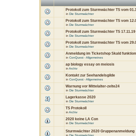
Protokoll zum Sturmwächter TS vom 01.
in
Die Sturmwächter
Protokoll zum Sturmwächter TS vom 12.
in
Die Sturmwächter
Protokoll zum Sturmwächter TS 17.11.19
in
Die Sturmwächter
Protokoll zum Sturmwächter TS vom 29.
in
Die Sturmwächter
Anmeldung im Ticketshop Skald funktioni
in
ConQuest - Allgemeines
ap biology essay on meiosis
in
Archiv
Kontakt zur Seehandelsgilde
in
ConQuest - Allgemeines
Warnung vor Mittelalter-zelte24
in
Die Sturmwächter
Lagerkasse 2020
in
Die Sturmwächter
TS Protokoll
in
Archiv
2020 keine LA Con
in
Die Sturmwächter
Sturmwächter 2020 Gruppenanmeldung
in
Die Sturmwächter