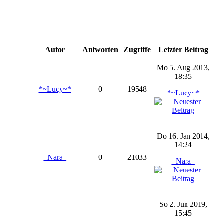
Autor
Antworten
Zugriffe
Letzter Beitrag
Mo 5. Aug 2013,
18:35
*~Lucy~*
0
19548
*~Lucy~*
Do 16. Jan 2014,
14:24
_Nara_
0
21033
_Nara_
So 2. Jun 2019,
15:45