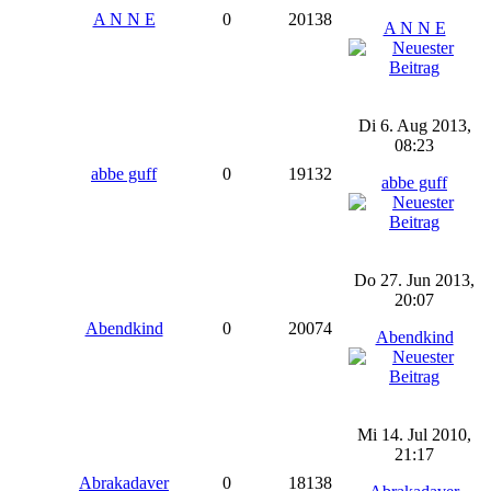
A N N E
0
20138
A N N E
Di 6. Aug 2013,
08:23
abbe guff
0
19132
abbe guff
Do 27. Jun 2013,
20:07
Abendkind
0
20074
Abendkind
Mi 14. Jul 2010,
21:17
Abrakadaver
0
18138