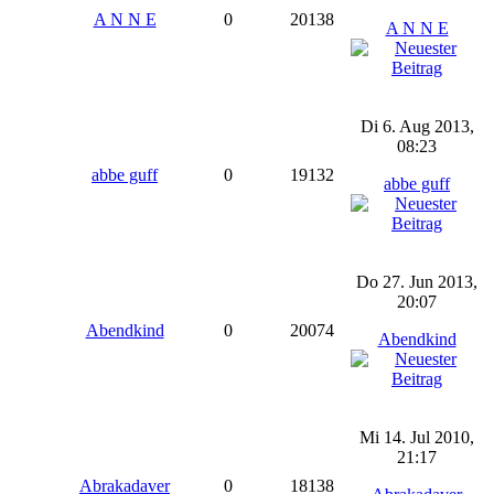
A N N E
0
20138
A N N E
Di 6. Aug 2013,
08:23
abbe guff
0
19132
abbe guff
Do 27. Jun 2013,
20:07
Abendkind
0
20074
Abendkind
Mi 14. Jul 2010,
21:17
Abrakadaver
0
18138