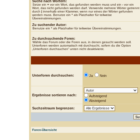
Suche nach Wörtern:
Setze ein
+
vor ein Wort, das gefunden werden muss und ein
-
vor ein
Wort, das nicht gefunden werden darf. Verwende mehrere Wörter getrennt
durch
|
innerhalb einer Klammer, wenn nur eines der Wörter gefunden
werden muss. Benutze ein * als Platzhalter für teilweise
Übereinstimmungen.
Zu suchender Autor:
Benutze ein * als Platzhalter für teilweise Übereinstimmungen.
Zu durchsuchende Foren:
Wähle das Forum oder die Foren aus, in denen gesucht werden soll.
Unterforen werden automatisch mit durchsucht, sofern du die Option
„Unterforen durchsuchen“ unten nicht deaktivierst.
Unterforen durchsuchen:
Ja
Nein
Ergebnisse sortieren nach:
Aufsteigend
Absteigend
Suchzeitraum begrenzen:
Foren-Übersicht