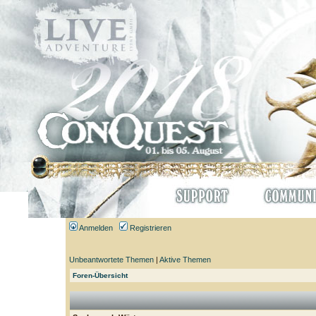
Anmelden
Registrieren
Unbeantwortete Themen
|
Aktive Themen
Foren-Übersicht