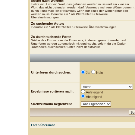
Suche nach Wörtern:
Setze ein
+
vor ein Wort, das gefunden werden muss und ein
-
vor ein
Wort, das nicht gefunden werden darf. Verwende mehrere Wörter getrennt
durch
|
innerhalb einer Klammer, wenn nur eines der Wörter gefunden
werden muss. Benutze ein * als Platzhalter für teilweise
Übereinstimmungen.
Zu suchender Autor:
Benutze ein * als Platzhalter für teilweise Übereinstimmungen.
Zu durchsuchende Foren:
Wähle das Forum oder die Foren aus, in denen gesucht werden soll.
Unterforen werden automatisch mit durchsucht, sofern du die Option
„Unterforen durchsuchen“ unten nicht deaktivierst.
Unterforen durchsuchen:
Ja
Nein
Ergebnisse sortieren nach:
Aufsteigend
Absteigend
Suchzeitraum begrenzen:
Foren-Übersicht