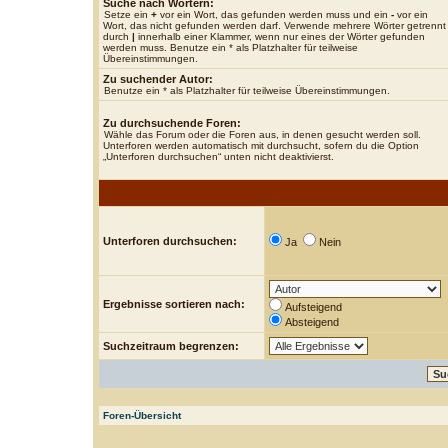
Suche nach Wörtern:
Setze ein
+
vor ein Wort, das gefunden werden muss und ein
-
vor ein
Wort, das nicht gefunden werden darf. Verwende mehrere Wörter getrennt
durch
|
innerhalb einer Klammer, wenn nur eines der Wörter gefunden
werden muss. Benutze ein * als Platzhalter für teilweise
Übereinstimmungen.
Zu suchender Autor:
Benutze ein * als Platzhalter für teilweise Übereinstimmungen.
Zu durchsuchende Foren:
Wähle das Forum oder die Foren aus, in denen gesucht werden soll.
Unterforen werden automatisch mit durchsucht, sofern du die Option
„Unterforen durchsuchen“ unten nicht deaktivierst.
Unterforen durchsuchen:
Ja
Nein
Ergebnisse sortieren nach:
Aufsteigend
Absteigend
Suchzeitraum begrenzen:
Foren-Übersicht