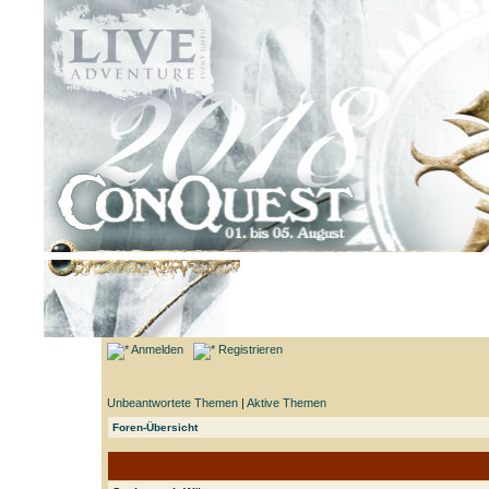
Anmelden
Registrieren
Unbeantwortete Themen
|
Aktive Themen
Foren-Übersicht