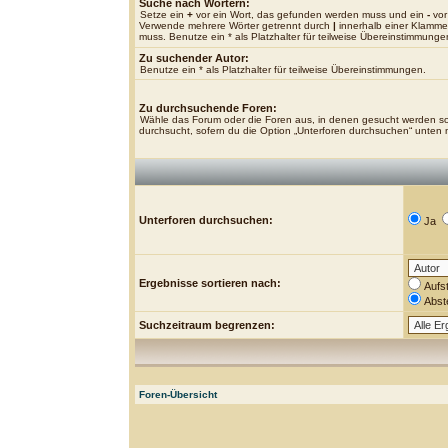
Suche nach Wörtern:
Setze ein
+
vor ein Wort, das gefunden werden muss und ein
-
vor
Verwende mehrere Wörter getrennt durch
|
innerhalb einer Klamme
muss. Benutze ein * als Platzhalter für teilweise Übereinstimmunge
Zu suchender Autor:
Benutze ein * als Platzhalter für teilweise Übereinstimmungen.
Zu durchsuchende Foren:
Wähle das Forum oder die Foren aus, in denen gesucht werden sol
durchsucht, sofern du die Option „Unterforen durchsuchen“ unten ni
Unterforen durchsuchen:
Ja
Ergebnisse sortieren nach:
Aufs
Abst
Suchzeitraum begrenzen:
Foren-Übersicht