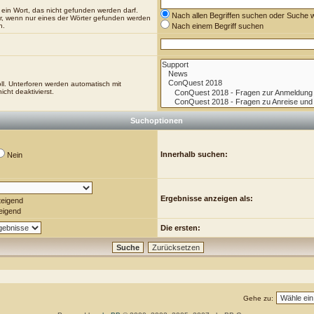
 ein Wort, das nicht gefunden werden darf.
Nach allen Begriffen suchen oder Suche
r, wenn nur eines der Wörter gefunden werden
n.
Nach einem Begriff suchen
l. Unterforen werden automatisch mit
cht deaktivierst.
Suchoptionen
Innerhalb suchen:
Nein
Ergebnisse anzeigen als:
teigend
eigend
Die ersten:
Gehe zu: