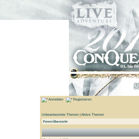
Anmelden
Registrieren
Unbeantwortete Themen
|
Aktive Themen
Foren-Übersicht