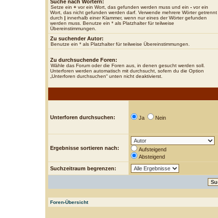
Suche nach Wörtern:
Setze ein
+
vor ein Wort, das gefunden werden muss und ein
-
vor ein
Wort, das nicht gefunden werden darf. Verwende mehrere Wörter getrennt
durch
|
innerhalb einer Klammer, wenn nur eines der Wörter gefunden
werden muss. Benutze ein * als Platzhalter für teilweise
Übereinstimmungen.
Zu suchender Autor:
Benutze ein * als Platzhalter für teilweise Übereinstimmungen.
Zu durchsuchende Foren:
Wähle das Forum oder die Foren aus, in denen gesucht werden soll.
Unterforen werden automatisch mit durchsucht, sofern du die Option
„Unterforen durchsuchen“ unten nicht deaktivierst.
Unterforen durchsuchen:
Ja
Nein
Ergebnisse sortieren nach:
Aufsteigend
Absteigend
Suchzeitraum begrenzen:
Foren-Übersicht