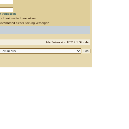
t vergessen
such automatisch anmelden
us während dieser Sitzung verbergen
Alle Zeiten sind UTC + 1 Stunde