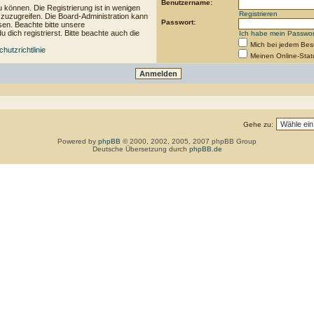
Benutzername:
 können. Die Registrierung ist in wenigen
Registrieren
n zuzugreifen. Die Board-Administration kann
Passwort:
sen. Beachte bitte unsere
ich registrierst. Bitte beachte auch die
Ich habe mein Passwor
Mich bei jedem Be
hutzrichtlinie
Meinen Online-Stat
Gehe zu:
Powered by
phpBB
© 2000, 2002, 2005, 2007 phpBB Group
Deutsche Übersetzung durch
phpBB.de