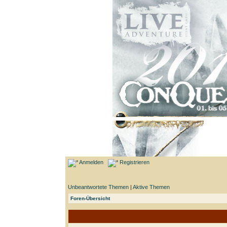
Anmelden
Registrieren
Unbeantwortete Themen
|
Aktive Themen
Foren-Übersicht