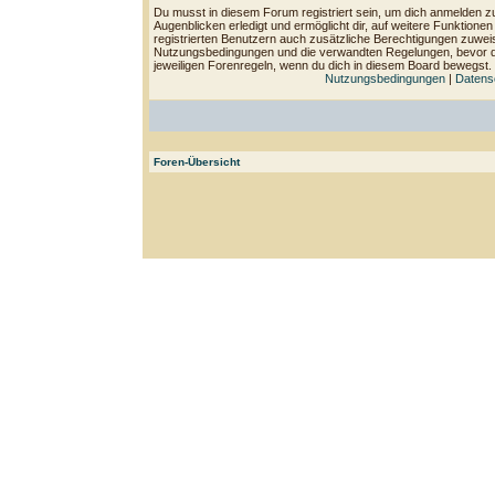
Du musst in diesem Forum registriert sein, um dich anmelden zu
Augenblicken erledigt und ermöglicht dir, auf weitere Funktione
registrierten Benutzern auch zusätzliche Berechtigungen zuwei
Nutzungsbedingungen und die verwandten Regelungen, bevor du d
jeweiligen Forenregeln, wenn du dich in diesem Board bewegst.
Nutzungsbedingungen
|
Datensc
Foren-Übersicht