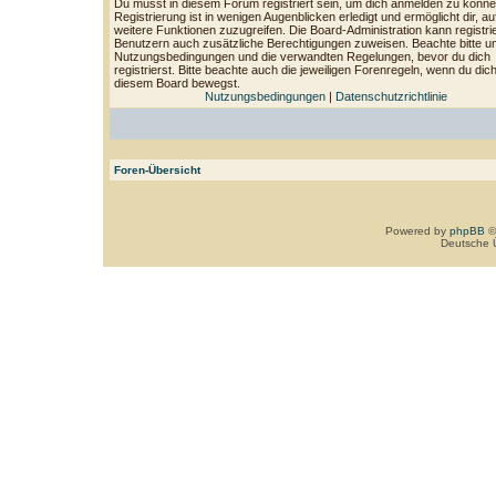
Du musst in diesem Forum registriert sein, um dich anmelden zu könne
Registrierung ist in wenigen Augenblicken erledigt und ermöglicht dir, au
weitere Funktionen zuzugreifen. Die Board-Administration kann registri
Benutzern auch zusätzliche Berechtigungen zuweisen. Beachte bitte u
Nutzungsbedingungen und die verwandten Regelungen, bevor du dich
registrierst. Bitte beachte auch die jeweiligen Forenregeln, wenn du dich
diesem Board bewegst.
Nutzungsbedingungen
|
Datenschutzrichtlinie
Foren-Übersicht
Powered by
phpBB
©
Deutsche 