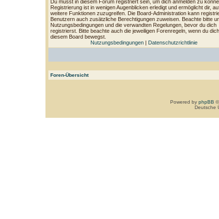
Du musst in diesem Forum registriert sein, um dich anmelden zu könne
Registrierung ist in wenigen Augenblicken erledigt und ermöglicht dir, au
weitere Funktionen zuzugreifen. Die Board-Administration kann registri
Benutzern auch zusätzliche Berechtigungen zuweisen. Beachte bitte u
Nutzungsbedingungen und die verwandten Regelungen, bevor du dich
registrierst. Bitte beachte auch die jeweiligen Forenregeln, wenn du dich
diesem Board bewegst.
Nutzungsbedingungen
|
Datenschutzrichtlinie
Foren-Übersicht
Powered by
phpBB
©
Deutsche 