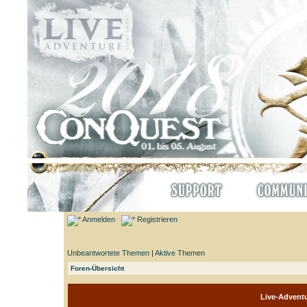
Anmelden
Registrieren
Unbeantwortete Themen
|
Aktive Themen
Foren-Übersicht
Live-Adventu