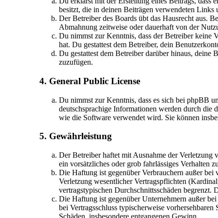
Du erklärst mit der Erstellung eines Beitrags, dass 
besitzt, die in deinen Beiträgen verwendeten Links
Der Betreiber des Boards übt das Hausrecht aus. B
Abmahnung zeitweise oder dauerhaft von der Nutzun
Du nimmst zur Kenntnis, dass der Betreiber keine Ve
hat. Du gestattest dem Betreiber, dein Benutzerkont
Du gestattest dem Betreiber darüber hinaus, deine 
zuzufügen.
4. General Public License
Du nimmst zur Kenntnis, dass es sich bei phpBB u
deutschsprachige Informationen werden durch die d
wie die Software verwendet wird. Sie können insbe
5. Gewährleistung
Der Betreiber haftet mit Ausnahme der Verletzung v
ein vorsätzliches oder grob fahrlässiges Verhalten
Die Haftung ist gegenüber Verbrauchern außer bei 
Verletzung wesentlicher Vertragspflichten (Kardina
vertragstypischen Durchschnittsschäden begrenzt. 
Die Haftung ist gegenüber Unternehmern außer bei 
bei Vertragsschluss typischerweise vorhersehbaren 
Schäden, insbesondere entgangenen Gewinn.