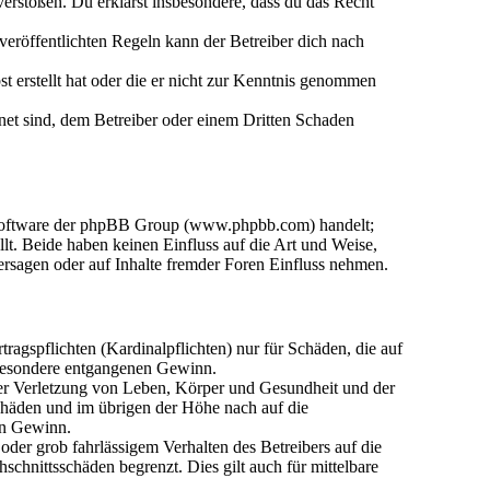
n verstoßen. Du erklärst insbesondere, dass du das Recht
eröffentlichten Regeln kann der Betreiber dich nach
st erstellt hat oder die er nicht zur Kenntnis genommen
gnet sind, dem Betreiber oder einem Dritten Schaden
n-Software der phpBB Group (www.phpbb.com) handelt;
. Beide haben keinen Einfluss auf die Art und Weise,
rsagen oder auf Inhalte fremder Foren Einfluss nehmen.
agspflichten (Kardinalpflichten) nur für Schäden, die auf
nsbesondere entgangenen Gewinn.
der Verletzung von Leben, Körper und Gesundheit und der
Schäden und im übrigen der Höhe nach auf die
en Gewinn.
der grob fahrlässigem Verhalten des Betreibers auf die
chnittsschäden begrenzt. Dies gilt auch für mittelbare