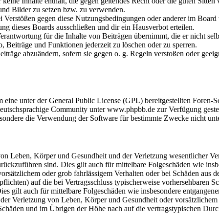
er keine Inhalte enthält, die gegen geltendes Recht oder die guten Sitte
 und Bilder zu setzen bzw. zu verwenden.
ei Verstößen gegen diese Nutzungsbedingungen oder anderer im Board v
g dieses Boards ausschließen und dir ein Hausverbot erteilen.
rantwortung für die Inhalte von Beiträgen übernimmt, die er nicht selb
o, Beiträge und Funktionen jederzeit zu löschen oder zu sperren.
Beiträge abzuändern, sofern sie gegen o. g. Regeln verstoßen oder geei
m eine unter der General Public License (GPL) bereitgestellten Fore
eutschsprachige Community unter www.phpbb.de zur Verfügung gestellt
sondere die Verwendung der Software für bestimmte Zwecke nicht unte
on Leben, Körper und Gesundheit und der Verletzung wesentlicher Vertr
 zurückzuführen sind. Dies gilt auch für mittelbare Folgeschäden wie i
vorsätzlichem oder grob fahrlässigem Verhalten oder bei Schäden aus 
lpflichten) auf die bei Vertragsschluss typischerweise vorhersehbaren 
Dies gilt auch für mittelbare Folgeschäden wie insbesondere entgangen
der Verletzung von Leben, Körper und Gesundheit oder vorsätzlichem o
Schäden und im Übrigen der Höhe nach auf die vertragstypischen Durchs