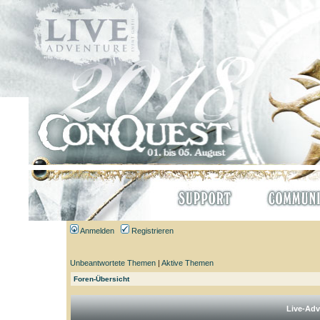
Anmelden
Registrieren
Unbeantwortete Themen
|
Aktive Themen
Foren-Übersicht
Live-Adv