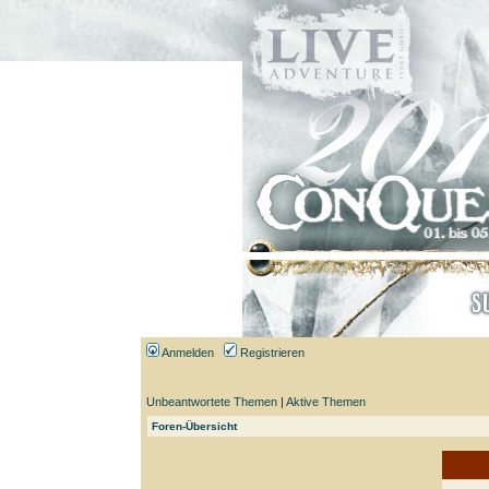
Anmelden
Registrieren
Unbeantwortete Themen
|
Aktive Themen
Foren-Übersicht