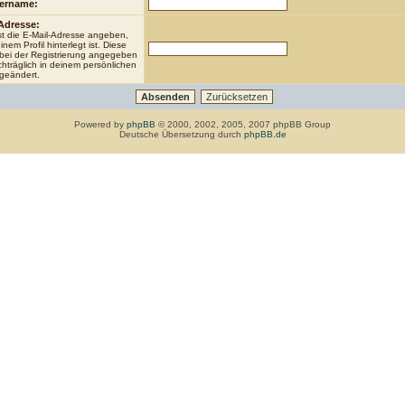
ername:
Adresse:
t die E-Mail-Adresse angeben,
inem Profil hinterlegt ist. Diese
bei der Registrierung angegeben
hträglich in deinem persönlichen
geändert.
Powered by
phpBB
© 2000, 2002, 2005, 2007 phpBB Group
Deutsche Übersetzung durch
phpBB.de