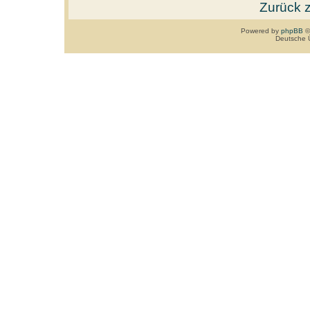
Zurück 
Powered by
phpBB
©
Deutsche 