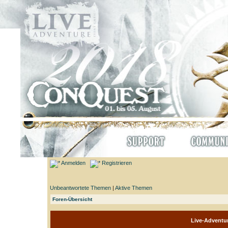
Anmelden
Registrieren
Unbeantwortete Themen
|
Aktive Themen
Foren-Übersicht
Live-Adventu