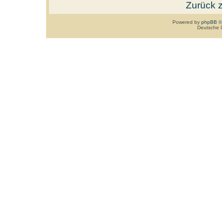
Zurück 
Powered by
phpBB
©
Deutsche 