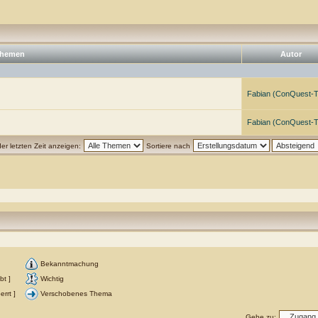
hemen
Autor
Fabian (ConQuest-
Fabian (ConQuest-
r letzten Zeit anzeigen:
Sortiere nach
Bekanntmachung
bt ]
Wichtig
rrt ]
Verschobenes Thema
Gehe zu: