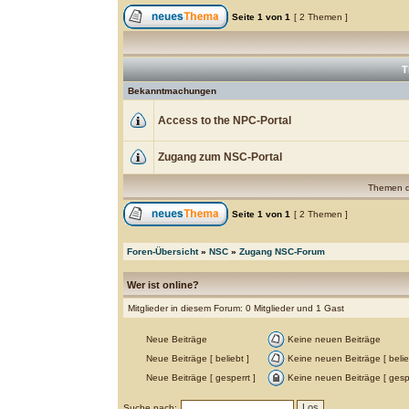
Seite
1
von
1
[ 2 Themen ]
T
Bekanntmachungen
Access to the NPC-Portal
Zugang zum NSC-Portal
Themen de
Seite
1
von
1
[ 2 Themen ]
Foren-Übersicht
»
NSC
»
Zugang NSC-Forum
Wer ist online?
Mitglieder in diesem Forum: 0 Mitglieder und 1 Gast
Neue Beiträge
Keine neuen Beiträge
Neue Beiträge [ beliebt ]
Keine neuen Beiträge [ belie
Neue Beiträge [ gesperrt ]
Keine neuen Beiträge [ gespe
Suche nach: