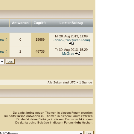
Antworten
Zugriffe
Letzter Beitrag
Mi 28. Aug 2013, 11:09
Team)
0
15689
Fabian (ConQuest-Team)
Fr 30. Aug 2013, 15:29
Team)
2
48735
McGray
Alle Zeiten sind UTC + 1 Stunde
Du darfst
keine
neuen Themen in diesem Forum erstellen.
Du darfst
keine
Antworten zu Themen in diesem Forum erstellen.
Du darfst deine Beiträge in diesem Forum
nicht
ändern.
Du darfst deine Beiträge in diesem Forum
nicht
löschen.