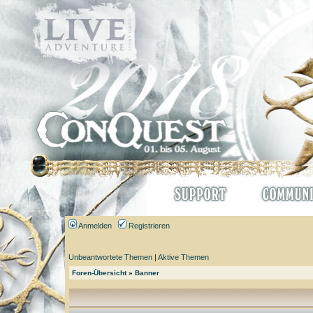
Anmelden
Registrieren
Unbeantwortete Themen
|
Aktive Themen
Foren-Übersicht
»
Banner