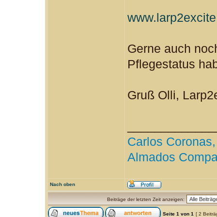
www.larp2excite
Gerne auch noch
Pflegestatus ha
Gruß Olli, Larp2
_____________
Carlos Coronas, 
Almados Compa
Nach oben
Beiträge der letzten Zeit anzeigen:
Seite
1
von
1
[ 2 Beitr