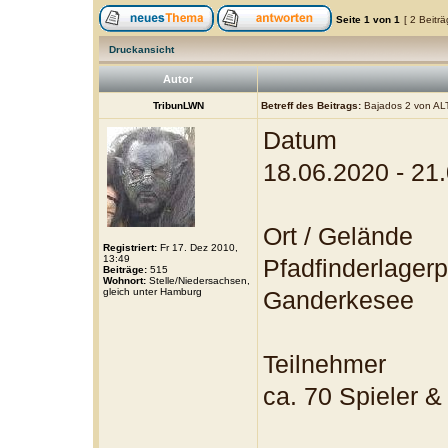
Seite
1
von
1
[ 2 Beitr
Druckansicht
Autor
TribunLWN
Betreff des Beitrags:
Bajados 2 von A
Datum
18.06.2020 - 21
Ort / Gelände
Registriert:
Fr 17. Dez 2010,
13:49
Pfadfinderlagerp
Beiträge:
515
Wohnort:
Stelle/Niedersachsen,
gleich unter Hamburg
Ganderkesee
Teilnehmer
ca. 70 Spieler 