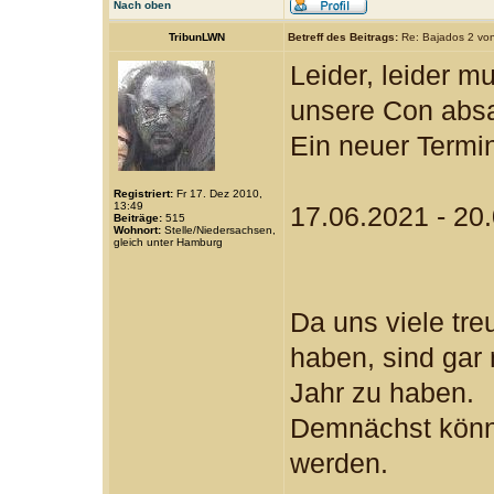
Nach oben
TribunLWN
Betreff des Beitrags:
Re: Bajados 2 v
Leider, leider 
unsere Con abs
Ein neuer Termin
Registriert:
Fr 17. Dez 2010,
13:49
17.06.2021 - 20
Beiträge:
515
Wohnort:
Stelle/Niedersachsen,
gleich unter Hamburg
Da uns viele tre
haben, sind gar 
Jahr zu haben.
Demnächst könn
werden.