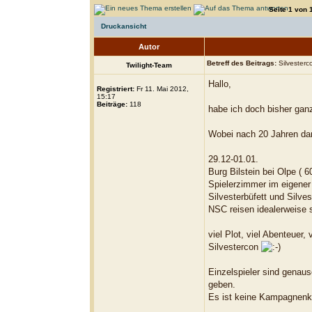
Seite
1
von
Druckansicht
Autor
Betreff des Beitrags:
Silvesterc
Twilight-Team
Hallo,
Registriert:
Fr 11. Mai 2012,
15:17
Beiträge:
118
habe ich doch bisher gan
Wobei nach 20 Jahren dar
29.12-01.01.
Burg Bilstein bei Olpe ( 
Spielerzimmer im eigene
Silvesterbüfett und Silve
NSC reisen idealerweise 
viel Plot, viel Abenteuer
Silvestercon
Einzelspieler sind genau
geben.
Es ist keine Kampagnenke