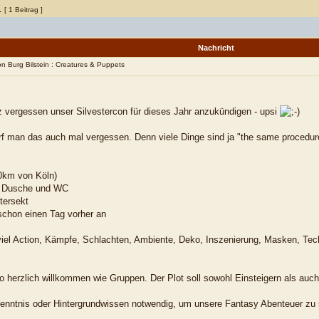
1
[ 1 Beitrag ]
Nachricht
on Burg Bilstein : Creatures & Puppets
z vergessen unser Silvestercon für dieses Jahr anzukündigen - upsi
f man das auch mal vergessen. Denn viele Dinge sind ja "the same procedur
60km von Köln)
r Dusche und WC
stersekt
schon einen Tag vorher an
, viel Action, Kämpfe, Schlachten, Ambiente, Deko, Inszenierung, Masken, Tech
so herzlich willkommen wie Gruppen. Der Plot soll sowohl Einsteigern als au
nntnis oder Hintergrundwissen notwendig, um unsere Fantasy Abenteuer zu 