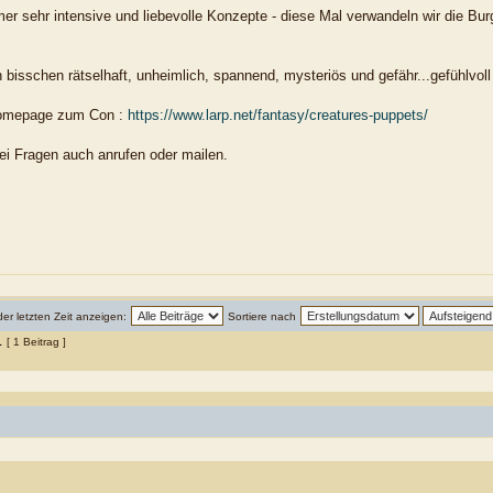
mer sehr intensive und liebevolle Konzepte - diese Mal verwandeln wir die Bu
in bisschen rätselhaft, unheimlich, spannend, mysteriös und gefähr...gefühlvol
 Homepage zum Con :
https://www.larp.net/fantasy/creatures-puppets/
ei Fragen auch anrufen oder mailen.
der letzten Zeit anzeigen:
Sortiere nach
1
[ 1 Beitrag ]