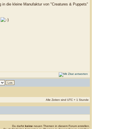
rg in die kleine Manufaktur von "Creatures & Puppets"
l
Alle Zeiten sind UTC + 1 Stunde
Du darfst
keine
neuen Themen in diesem Forum erstellen.