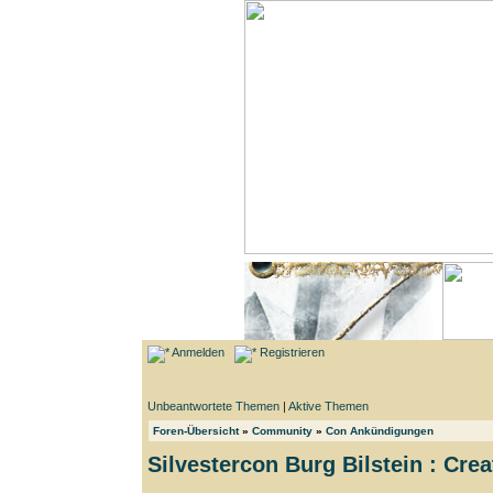
Anmelden
Registrieren
Unbeantwortete Themen
|
Aktive Themen
Foren-Übersicht
»
Community
»
Con Ankündigungen
Silvestercon Burg Bilstein : Cre