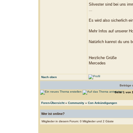
Silvester sind bei uns im
...
Es wird also sicherlich e
Mehr Infos auf unserer
Natürlich kannst du uns b
Herzliche Grüße
Mercedes
Nach oben
Beiträge 
Seite
1
von
Foren-Übersicht
»
Community
»
Con Ankündigungen
Wer ist online?
Mitglieder in diesem Forum: 0 Mitglieder und 2 Gäste